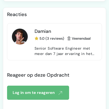
Reacties
Damian
5.0 (3 reviews)
Veenendaal
Senior Software Engineer met
meer dan 7 jaar ervaring in het
bouwen van schaalbare web,
cloud, AI en gedistribueerde
systemenvoor startups en grote
Reageer op deze Opdracht
bedrijven. Gespecialiseerd in
full-stack architectuur met
behulp van moderne frameworks
zoals React, Next.js, Node.js en
Log in om te reageren
op Python gebaseerde backend-
services. Sinds mijn overstap
naar freelance consultancy in