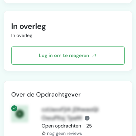
2025,heb ik me sterk gericht op
AI-ges…
In overleg
In overleg
Log in om te reageren
Over de Opdrachtgever
czUaxxFjIA jDhwaoQi
OwuPXsj TpeM
Open opdrachten - 25
nog geen reviews