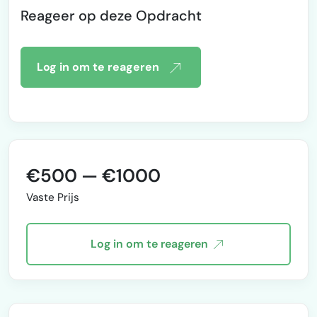
en hogere conversie. Oprichter
Reageer op deze Opdracht
van Sywebs, een bureau dat
SEO, CRO en AI combineert.
Waar ik voor sta:
Verantwoordelijk voor webshops
Log in om te reageren
met samen ruim 32 miljoen euro
jaaromzet en 30.000+ producten
300+ positieve beoordelingen op
andere platforms (Hoofdkraan
9,8 en Upwork To…
€500 — €1000
Vaste Prijs
Log in om te reageren