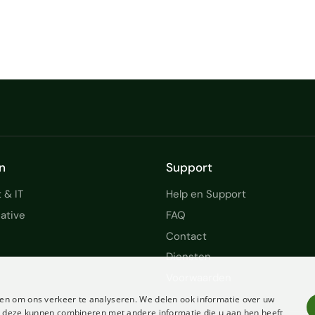
n
Support
 & IT
Help en Support
ative
FAQ
Contact
Diensten
Voorwaarden
en om ons verkeer te analyseren. We delen ook informatie over uw
ie deze kunnen combineren met andere informatie die u aan hen heeft