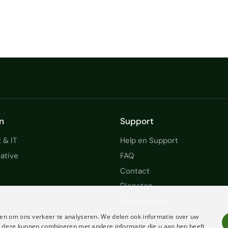
n
Support
 & IT
Help en Support
ative
FAQ
Contact
Diensten
Voorwaarden
en om ons verkeer te analyseren. We delen ook informatie over uw
ie deze kunnen combineren met andere informatie die u aan hen heeft