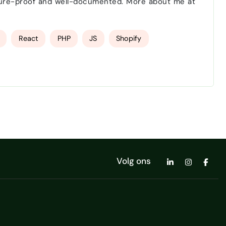
 future-proof and well-documented. More about me at
React
PHP
JS
Shopify
Volg ons