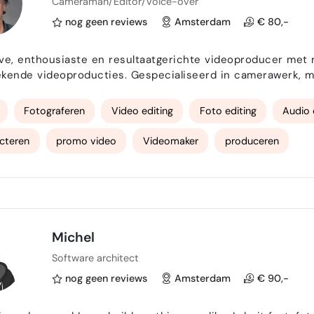
Cameraman/Editor/Voice-over
nog geen reviews
Amsterdam
€ 80,-
ve, enthousiaste en resultaatgerichte videoproducer met 
kende videoproducties. Gespecialiseerd in camerawerk, mo
llende videoproductie-tools en -software, en bekend met a
ontwikkeling tot postproductie. Daarnaast een ervaren v
Fotograferen
Video editing
Foto editing
Audio 
cteren
promo video
Videomaker
produceren
Michel
Software architect
nog geen reviews
Amsterdam
€ 90,-