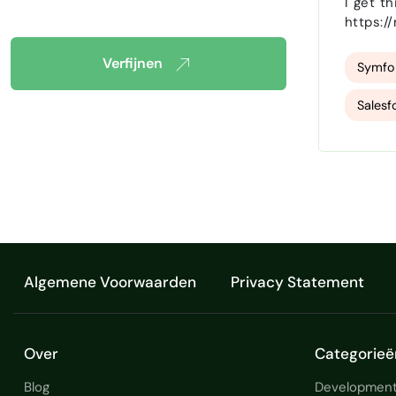
I get t
https:/
Verfijnen
Symfo
Sales
Algemene Voorwaarden
Privacy Statement
Over
Categorieë
Blog
Development