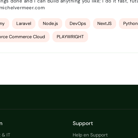
hings done and I can build anything you like; I do it fast,
/michelvermeer.com
ny
Laravel
Node.js
DevOps
NextJS
Python
force Commerce Cloud
PLAYWRIGHT
n
Support
 & IT
Help en Support