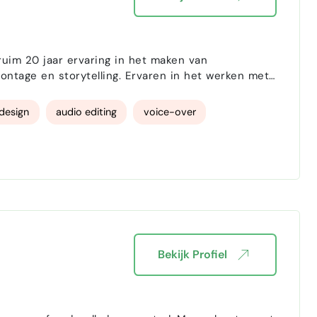
ruim 20 jaar ervaring in het maken van
ntage en storytelling. Ervaren in het werken met
lle stadia van het productieproces, van
oice over/stemact…
design
audio editing
voice-over
Bekijk Profiel