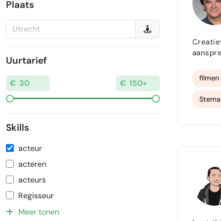
Plaats
Creatie
aanspre
Uurtarief
verschi
concept
filmen
Stema
Skills
acteur
acteren
acteurs
Regisseur
Meer tonen