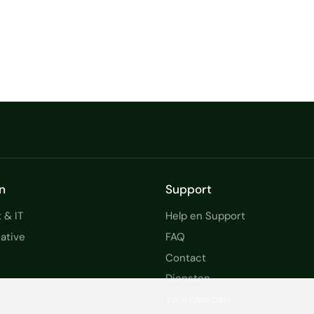
n
Support
 & IT
Help en Support
ative
FAQ
Contact
Diensten
Voorwaarden