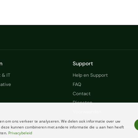
n
Support
 & IT
Help en Support
ative
FAQ
Contact
Diensten
Voorwaarden
en om ons verkeer te analyseren. We delen ook informatie over uw
ie deze kunnen combineren met andere informatie die u aan hen heeft
sten.
Privacybeleid