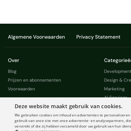
Algemene Voorwaarden
Privacy Statement
Over
Categorieë
Blog
Development
Prijzen en abonnementen
Design & Cre
Voorwaarden
Marketing
AI Services
Deze website maakt gebruik van cookies.
We gebruiken cookies om inhoud en advertenties te personaliseren 
gebruik van onze site met onze advertentie- en analysepartners, d
verstrekt of die zij hebben verzameld door uw gebruik van hun dien