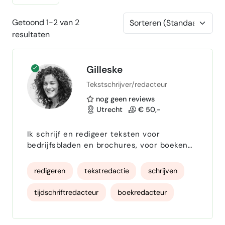
Getoond 1-2 van 2
resultaten
Gilleske
Tekstschrijver/redacteur
nog geen reviews
Utrecht
€ 50,-
Ik schrijf en redigeer teksten voor
bedrijfsbladen en brochures, voor boeken
en tijdschriften en voor websites en apps.
Dat doe ik in twee talen: Nederlands en
redigeren
tekstredactie
schrijven
Engels. Tot mijn opdrachtgevers behoren
onder meer Stichting Vakbekwaamheid
tijdschriftredacteur
boekredacteur
Hospitality (SVH), Het Huijgens Instituut,
Altamira, Dephion, Shell Nederland, de Anne
bedrijfsjournalist
corrector
Frank Stichting, National Geographic,