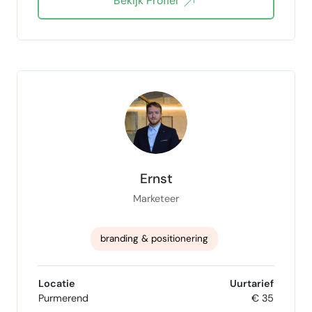
Bekijk Profiel
content marketing strategie
event marketing
marktonderzoek
marketeer
marketing
projectmanagement
interim
Ernst
Marketeer
branding & positionering
Conversieoptimalisatie
Neuromarketing
Locatie
Uurtarief
Purmerend
€ 35
Klantpsychologie in advertenties