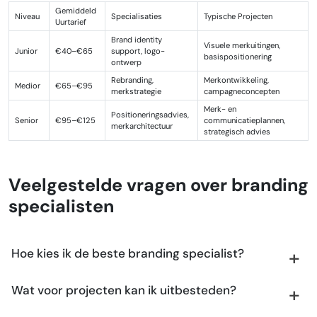
Gemiddeld
Niveau
Specialisaties
Typische Projecten
Uurtarief
Brand identity
Visuele merkuitingen,
Junior
€40–€65
support, logo-
basispositionering
ontwerp
Rebranding,
Merkontwikkeling,
Medior
€65–€95
merkstrategie
campagneconcepten
Merk- en
Positioneringsadvies,
Senior
€95–€125
communicatieplannen,
merkarchitectuur
strategisch advies
Veelgestelde vragen over branding
specialisten
Hoe kies ik de beste branding specialist?
Wat voor projecten kan ik uitbesteden?