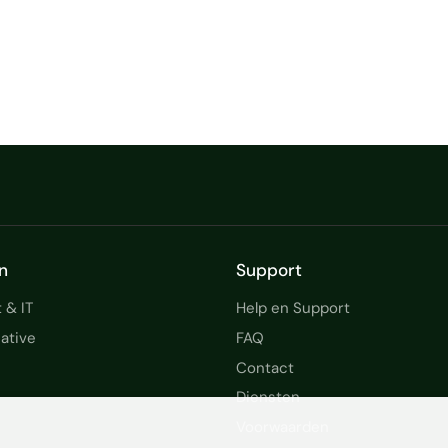
n
Support
 & IT
Help en Support
ative
FAQ
Contact
Diensten
Voorwaarden