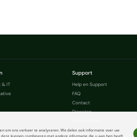
n
Support
 & IT
Help en Support
ative
FAQ
Contact
Diensten
Voorwaarden
en om ons verkeer te analyseren. We delen ook informatie over uw
ie deze kunnen combineren met andere informatie die u aan hen heeft