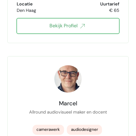
Locatie
Uurtarief
Den Haag
€ 65
n8n automation workflows
Bekijk Profiel
Video Editing shortform
color grading
adobe suite
Brand marketing
Social Marketing
video opname
Podcast editing
podcasts
Shortform contentstrategie
Marcel
Allround audiovisueel maker en docent
camerawerk
audiodesigner