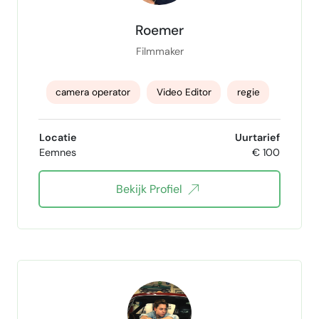
Roemer
Filmmaker
camera operator
Video Editor
regie
Locatie
Uurtarief
Eemnes
€ 100
Bekijk Profiel