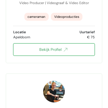
Video Producer | Videograaf & Video Editor
cameraman
Videoproducties
videobewerking
Videograaf
Locatie
Uurtarief
Apeldoorn
€ 75
videography
videographer
videoeditor
Bekijk Profiel
AI Content creation
regie
social media posts
Social Media Video