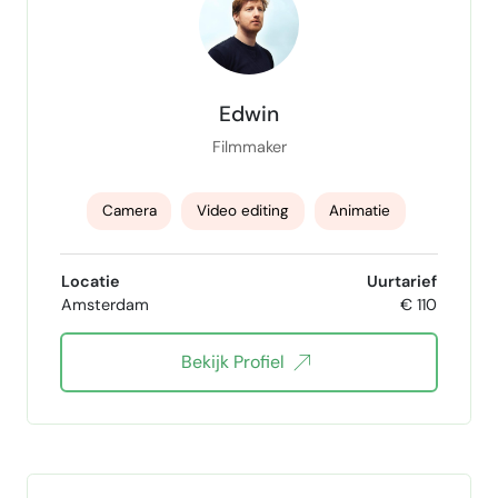
Edwin
Filmmaker
Camera
Video editing
Animatie
Visualcreatie
contentcreatie
Locatie
Uurtarief
Amsterdam
€ 110
Creatief advies
Bekijk Profiel