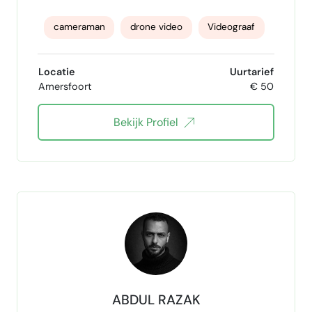
cameraman
drone video
Videograaf
Videomaker
videoclip
Online Video
Locatie
Uurtarief
Amersfoort
€ 50
Bekijk Profiel
ABDUL RAZAK