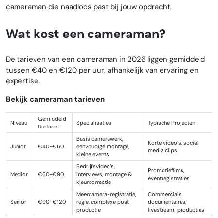
cameraman die naadloos past bij jouw opdracht.
Wat kost een cameraman?
De tarieven van een cameraman in 2026 liggen gemiddeld
tussen €40 en €120 per uur, afhankelijk van ervaring en
expertise.
Bekijk cameraman tarieven
Gemiddeld
Niveau
Specialisaties
Typische Projecten
Uurtarief
Basis camerawerk,
Korte video’s, social
Junior
€40–€60
eenvoudige montage,
media clips
kleine events
Bedrijfsvideo’s,
Promotiefilms,
Medior
€60–€90
interviews, montage &
eventregistraties
kleurcorrectie
Meercamera-registratie,
Commercials,
Senior
€90–€120
regie, complexe post-
documentaires,
productie
livestream-producties