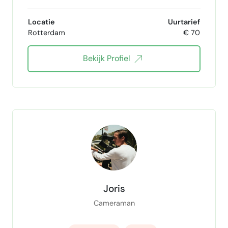
Video editing
Concept bedenken
Locatie
Uurtarief
Rotterdam
€ 70
filmproductie
post productie
Bekijk Profiel
audio editor
docent met onderwijsbevoegdheid
onderwijsontwikkelaar
onderwijskundige
Grafisch ontwerper
Grafisch vormgever
Joris
Cameraman