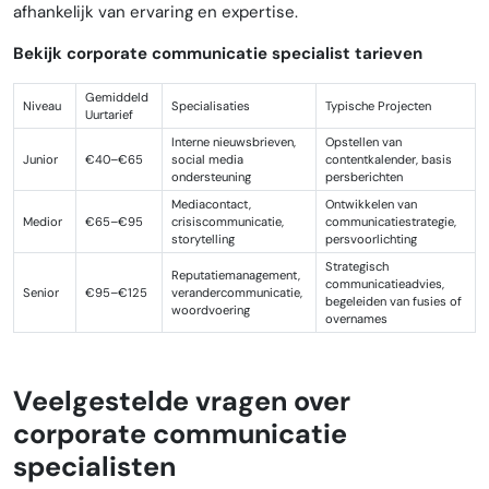
afhankelijk van ervaring en expertise.
Bekijk corporate communicatie specialist tarieven
Gemiddeld
Niveau
Specialisaties
Typische Projecten
Uurtarief
Interne nieuwsbrieven,
Opstellen van
Junior
€40–€65
social media
contentkalender, basis
ondersteuning
persberichten
Mediacontact,
Ontwikkelen van
Medior
€65–€95
crisiscommunicatie,
communicatiestrategie,
storytelling
persvoorlichting
Strategisch
Reputatiemanagement,
communicatieadvies,
Senior
€95–€125
verandercommunicatie,
begeleiden van fusies of
woordvoering
overnames
Veelgestelde vragen over
corporate communicatie
specialisten