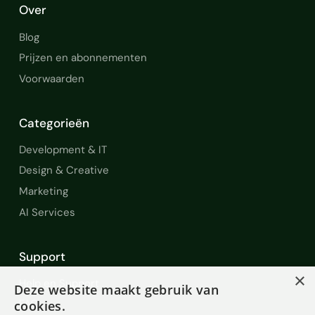
Over
Blog
Prijzen en abonnementen
Voorwaarden
Categorieën
Development & IT
Design & Creative
Marketing
AI Services
Support
×
Help en Support
Deze website maakt gebruik van
FAQ
cookies.