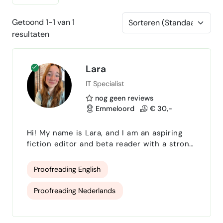
Getoond 1-1 van 1
resultaten
Lara
IT Specialist
nog geen reviews
Emmeloord
€ 30,-
Hi! My name is Lara, and I am an aspiring
fiction editor and beta reader with a strong
passion for storytelling, character
development, and emotionally engaging
Proofreading English
dialogue. Alongside my background in IT and
analytical work, I have been writing
Proofreading Nederlands
creatively for many years and am currently
working on my own English-language
Translate NL-EN
Translate EN-NL
romance novel. Because of this, I