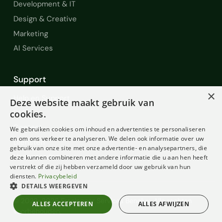
Development & IT
Design & Creative
Marketing
AI Services
Support
×
Help en Support
Deze website maakt gebruik van
FAQ
cookies.
Contact
We gebruiken cookies om inhoud en advertenties te personaliseren
en om ons verkeer te analyseren. We delen ook informatie over uw
Diensten
gebruik van onze site met onze advertentie- en analysepartners, die
Voorwaarden
deze kunnen combineren met andere informatie die u aan hen heeft
verstrekt of die zij hebben verzameld door uw gebruik van hun
diensten.
Privacybeleid
DETAILS WEERGEVEN
© 2022-2026 Freelancer Services Benelux. Alle rechten
ALLES ACCEPTEREN
ALLES AFWIJZEN
voorbehouden.