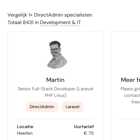
Vergelijk 1+ DirectAdmin specialisten
Totaal 8431 in
Development & IT
Martin
Meer f
Senior Full-Stack Developer (Laravel
Plaats gr
PHP Linux)
contac
free
DirectAdmin
Laravel
PHP
Locatie
Uurtarief
Heerlen
€ 75
Linux Server Administration