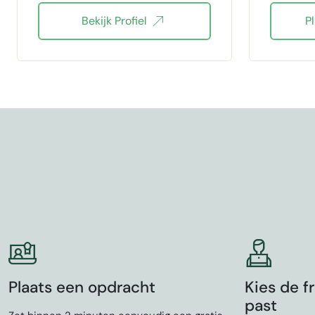
Bekijk Profiel
P
MySQL MariaDB
Filament
html css
JavaScript
Livewire
AlmaLinux CentOS
Git
REST API
SaaS
PrestaShop
Plaats een opdracht
Kies de fr
past