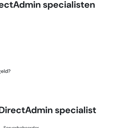
rectAdmin specialisten
geld?
s DirectAdmin specialist
Serverbeheerder