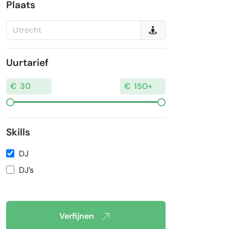
Plaats
Uurtarief
Skills
DJ
DJ’s
Verfijnen