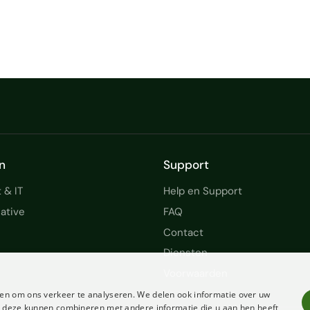
n
Support
 & IT
Help en Support
ative
FAQ
Contact
Diensten
Voorwaarden
en om ons verkeer te analyseren. We delen ook informatie over uw
ie deze kunnen combineren met andere informatie die u aan hen heeft