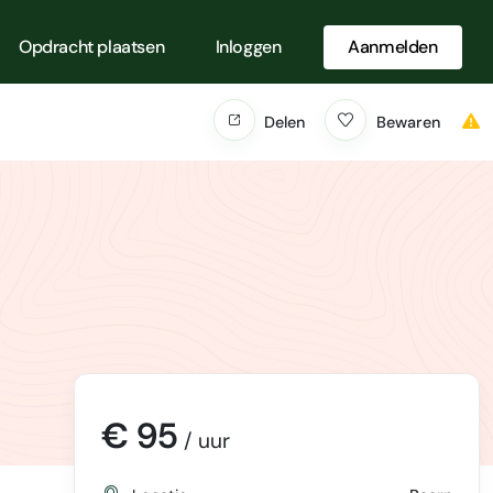
Opdracht plaatsen
Inloggen
Aanmelden
Delen
Bewaren
€ 95
/ uur