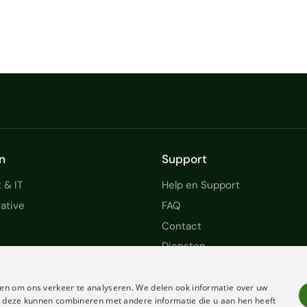
n
Support
 & IT
Help en Support
ative
FAQ
Contact
Diensten
Voorwaarden
en om ons verkeer te analyseren. We delen ook informatie over uw
ie deze kunnen combineren met andere informatie die u aan hen heeft