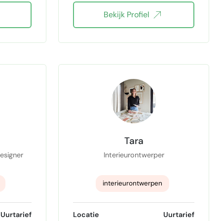
Bekijk Profiel
erp
Materiaalkennis
Lichtplan
Briefings vertalen
klantcommunicatie
Visuele presentatie
Interieurvoorstellen uitwerken
Engelstalige communicatie
Tara
SketchUp Pro
Designer
Interieurontwerper
Adobe Photoshop
interieurontwerpen
Adobe InDesign
Ontwerp maatwerk
Uurtarief
Locatie
Uurtarief