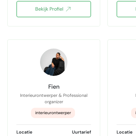
Bekijk Profiel
interieur stylist
Canva
3D Design
3D renderen
3D tekenen
Fien
Interieurontwerper & Professional
organizer
interieurontwerper
Professional organizer
3
Locatie
Uurtarief
Locatie