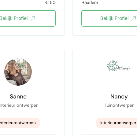
€ 50
Haarlem
creatieve conceptontwik
Bekijk Profiel
Bekijk Profiel
3D visualisatie special
retail designer
CAD documentatie
Design implementat
Roll-out managemen
Parametrisch ontwer
Sanne
Nancy
Visual storytelling
Interieur ontwerper
Tuinontwerper
Stakeholder afstemm
interieurontwerpen
interieurontwerper
Materiaalbeleving