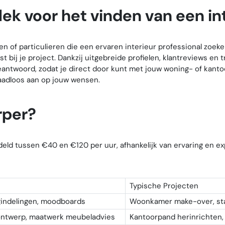
ek voor het vinden van een int
ven of particulieren die een ervaren interieur professional zoeke
t bij je project. Dankzij uitgebreide profielen, klantreviews e
ntwoord, zodat je direct door kunt met jouw woning- of kantoo
aadloos aan op jouw wensen.
rper?
eld tussen €40 en €120 per uur, afhankelijk van ervaring en ex
Typische Projecten
ngindelingen, moodboards
Woonkamer make-over, sta
rontwerp, maatwerk meubeladvies
Kantoorpand herinrichten,