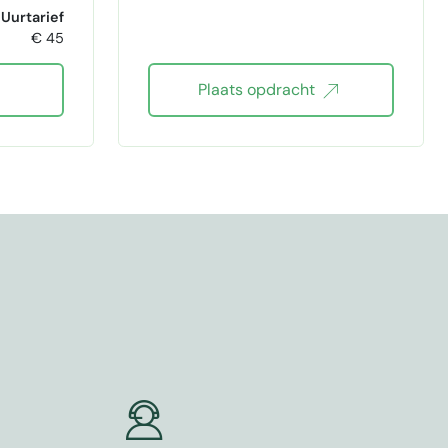
nting
Uurtarief
€ 45
Plaats opdracht