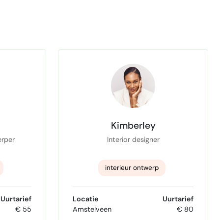
Kimberley
erper
Interior designer
interieur ontwerp
works
Business Interior Design
Uurtarief
Locatie
Uurtarief
€ 55
Amstelveen
€ 80
erp
kleuradviseur