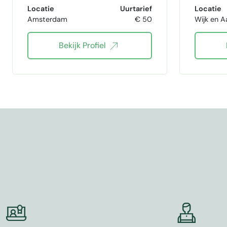
Photoshop
ontwerp
Locatie
Uurtarief
Locatie
Amsterdam
€ 50
Wijk en A
3ds max
SketchUp
Bekijk Profiel
Revit-BIM
VectorWorks
3d inte
Chaos Vray
Rhinoceros 3D
architectuur
interior architecture
2D tekenaar
Enscape 3D
3D tekenen
teamlead