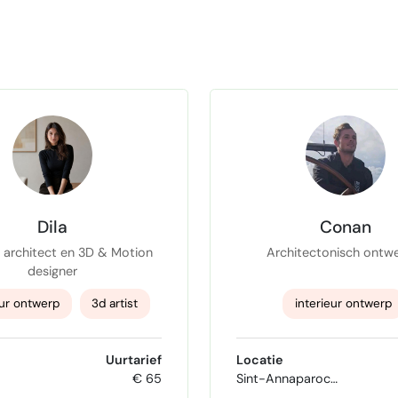
Dila
Conan
r architect en 3D & Motion
Architectonisch ontw
designer
eur ontwerp
3d artist
interieur ontwerp
Motion graphics
architectuur
solid
Uurtarief
Locatie
€ 65
Sint-Annaparochie
product designer
Architectonisch ontw