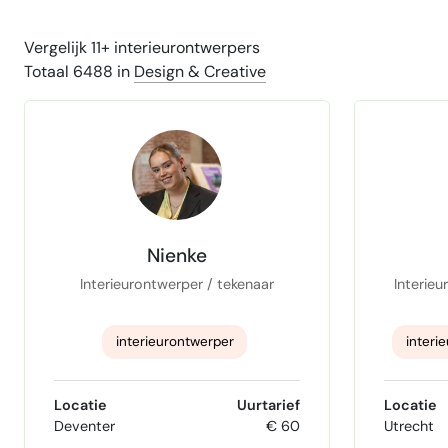
Vergelijk 11+ interieurontwerpers
Totaal 6488 in
Design & Creative
Nienke
Interieurontwerper / tekenaar
Interieu
interieurontwerper
interi
interieuradvies
Locatie
Uurtarief
Locatie
Deventer
€ 60
Utrecht
Interieur design