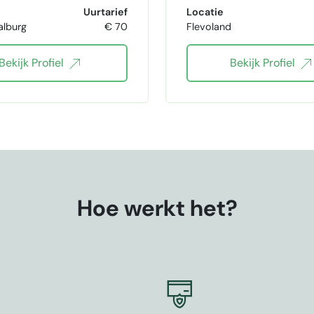
interieur ontwerp
tuinontwerp
Bepla
Uurtarief
Locatie
alburg
€ 70
Flevoland
interieurontwerper
Bekijk Profiel
Bekijk Profiel
rieur
interieuradvies
Interieurdesigner
Hoe werkt het?