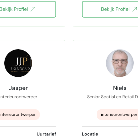
Bekijk Profiel
Bekijk Profiel
Graphic design
tekenen
tuinontw
Ontwerpen
Jasper
Niels
Interieurontwerper
Senior Spatial en Retail 
interieurontwerper
interieurontwerper
D interieur designer
Ruimtelijk ontwerp
Uurtarief
Locatie