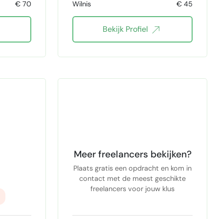
ruimtelijk conceptueel denken
€ 70
Wilnis
€ 45
keling
3d visualisatie
Bekijk Profiel
ist
ie
t
pen
Meer freelancers bekijken?
Plaats gratis een opdracht en kom in
contact met de meest geschikte
freelancers voor jouw klus
ing