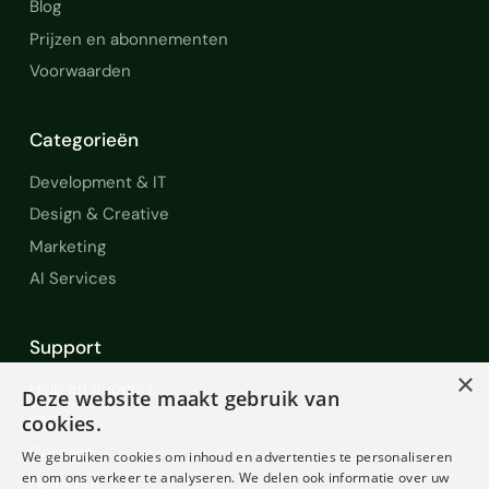
Blog
Prijzen en abonnementen
Voorwaarden
Categorieën
Development & IT
Design & Creative
Marketing
AI Services
Support
×
Help en Support
Deze website maakt gebruik van
FAQ
cookies.
Contact
We gebruiken cookies om inhoud en advertenties te personaliseren
en om ons verkeer te analyseren. We delen ook informatie over uw
Diensten