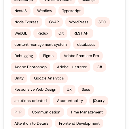
NextJS
Webflow
Typescript
Node Express
GSAP
WordPress
SEO
WebGL
Redux
Git
REST API
content management system
databases
Debugging
Figma
Adobe Premiere Pro
Adobe Photoshop
Adobe Illustrator
C#
Unity
Google Analytics
Responsive Web Design
UX
Sass
solutions oriented
Accountability
jQuery
PHP
Communication
Time Management
Attention to Details
Frontend Development