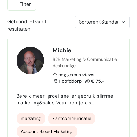
Filter
Getoond 1-1 van 1
resultaten
Michiel
B2B Marketing & Communicatie
deskundige
nog geen reviews
Hoofddorp
€ 75,-
Bereik meer, groei sneller gebruik slimme
marketing&sales Vaak heb je als
ondernemer geen tijd om zelf je marketing
te doen, maar je wil wel zichtbaar zijn voor
marketing
klantcommunicatie
jouw doelgroep of groeien ? Ik help
ondernemers om het bedrijf professioneel
Account Based Marketing
neer te zetten en te laten groeien.