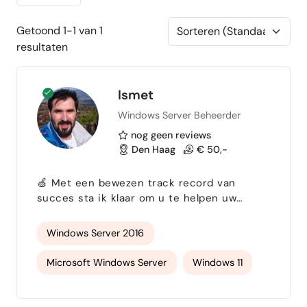
Getoond 1-1 van 1
resultaten
Ismet
Windows Server Beheerder
nog geen reviews
Den Haag
€ 50,-
🍏 Met een bewezen track record van
succes sta ik klaar om u te helpen uw
doelen te bereiken. Laten we contact
opnemen en bespreken hoe ik mijn
Windows Server 2016
expertise kan inzetten voor uw project.
Neem vandaag nog contact op! ❇️ Meer dan
Microsoft Windows Server
Windows 11
20 jaar ervaring ✓ Oplossingsgerichte
DevOps-expert, gericht op het
Windows 10
Microsoft365
optimaliseren, stabiel en betrouwbaar