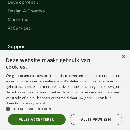
Development & IT
Design & Creative
Microsoft EntraID
dns
cloudflare
Marketing
data migratie
ASP.NET
AI Services
ASP.NET MVC
htmlcss
Support
Troubleshooting
×
Help en Support
Deze website maakt gebruik van
FAQ
cookies.
Contact
We gebruiken cookies om inhoud en advertenties te personaliseren
en om ons verkeer te analyseren. We delen ook informatie over uw
Diensten
gebruik van onze site met onze advertentie- en analysepartners, die
Voorwaarden
deze kunnen combineren met andere informatie die u aan hen heeft
verstrekt of die zij hebben verzameld door uw gebruik van hun
diensten.
Privacybeleid
DETAILS WEERGEVEN
© 2022-2026 Freelancer Services Benelux. Alle rechten
ALLES ACCEPTEREN
ALLES AFWIJZEN
voorbehouden.