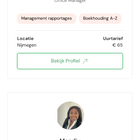
Office Manager
Management rapportages
Boekhouding A-Z
btw aangiftes
Locatie
Uurtarief
Nijmegen
€ 65
Debiteuren- crediteurenbeheer
Bekijk Profiel
E-mail en agendabeheer
Microsoft 365
MS Office 365
exact online
Snelstart
twinfield
Basecone