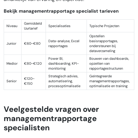
Bekijk managementrapportage specialist tarieven
Gemiddeld
Niveau
Specialisaties
Typische Projecten
Uurtarief
Opstellen
Data-analyse, Excel
basisrapportages,
Junior
€60–€80
rapportages
ondersteunen bij
dataverzameling
Power BI,
Bouwen van dashboards,
Medior
€80–€120
dashboarding, KPI-
opzetten van
monitoring
rapportagestructuren
Strategisch advies,
Geïntegreerde
€120–
Senior
automatisering,
managementrapportages,
€150
procesoptimalisatie
optimalisatie en training
Veelgestelde vragen over
managementrapportage
specialisten