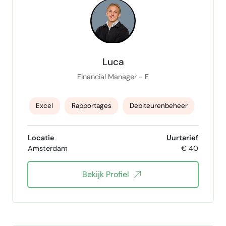
Luca
Financial Manager - E
Excel
Rapportages
Debiteurenbeheer
Crediteurenbeheer
administratief
Locatie
Uurtarief
Amsterdam
€ 40
betalingsverkeer
exact online
Yardi
Bekijk Profiel