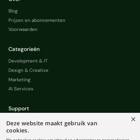
Blog
Prijzen en abonnementen
Voorwaarden
Categorieën
Development & IT
Design & Creative
Marketing
AI Services
Support
×
Help en Support
Deze website maakt gebruik van
FAQ
cookies.
Contact
We gebruiken cookies om inhoud en advertenties te personaliseren