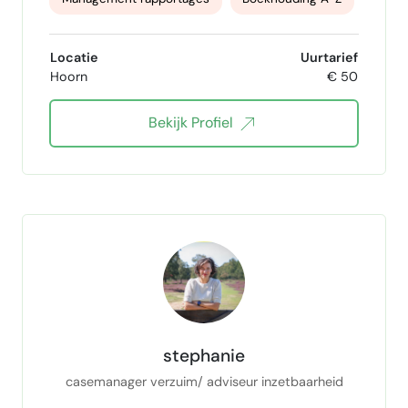
Debiteuren- crediteurenbeheer
Facturatie
Locatie
Uurtarief
Hoorn
€ 50
prognose specialist
BTW aangiften
Bekijk Profiel
Snelstart
Moneybird
Exact
agenda- en emailbeheer
Office 365
excell
procesoptimalisatie
Social Media Management
contentbeheer
Canva Pro specialist
Digitale producten
SEO
Affiliate Marketing
WordPress pro
stephanie
Wordpress Divi
casemanager verzuim/ adviseur inzetbaarheid