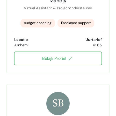
Mandjy
Virtual Assistant & Projectondersteuner
budget coaching
Freelance support
online assistent
backoffice support
Locatie
Uurtarief
Arnhem
€ 65
Data Entry
Rapportages
Bekijk Profiel
Structuur aanbrengen
documentbeheer
E-mailbeheer
Inboxbeheer
agendabeheer
relatiebeheer
klantcontact
klantgericht
Virtual assistent
virtueel assistent