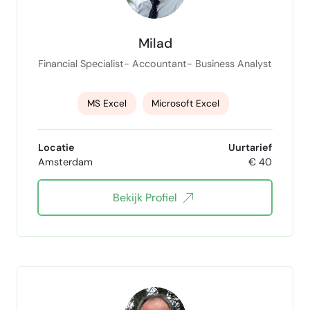
Coaching op geldgedrag
Subsidieadvies
Milad
fondsenwerving
Financial Specialist- Accountant- Business Analyst
projectvoorstellen schrijven
MS Excel
Microsoft Excel
subsidieaanvragen schrijven
Excel Automation
vba excel
Locatie
Uurtarief
financieel overzichtmaken
Amsterdam
€ 40
Excel formules
Microsoft Power BI
Bekijk Profiel
financial modelling
finance
Financial Controller
accounting
Dashboarding
SQL
Python
Scenario Analyse
forecasting