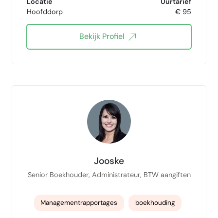
Locatie
Uurtarief
Hoofddorp
€ 95
project manager
Projectleider
Bekijk Profiel
sustainability
rapportage
Rapportages
Rapportering
kpi setting
AVG-GDPR
GDPR
AVG-GDPR specialist
recruiter
recruitment
IT Recruiter
Recruitement
Spaanse taal
Interviewing
vacatureteksten
Vacatureteksten schrijven
Jooske
Vacatureteksten opstellen
talent sourcing
Senior Boekhouder, Administrateur, BTW aangiften
IT Recruitment
Interim Recruiter
Managementrapportages
boekhouding