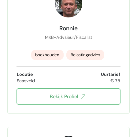
budget controller
stakeholdermanager
SAP Finance
Exact
Rapportages
Ronnie
Startup finance
MKB-Advsieur/Fiscalist
boekhouden
Belastingadvies
Salarisadministratie
Rapportages
Locatie
Uurtarief
Saasveld
€ 75
jaarrekening specialist
Bekijk Profiel
Pragmatisch oplossingsgericht