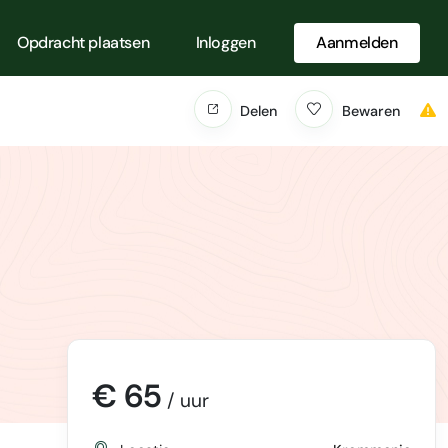
Opdracht plaatsen
Inloggen
Aanmelden
Delen
Bewaren
€ 65
/ uur