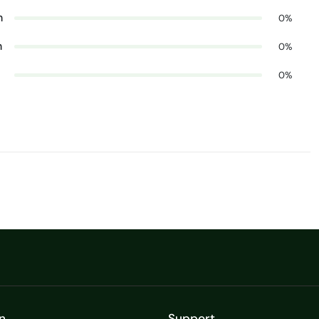
n
0%
n
0%
0%
n
Support