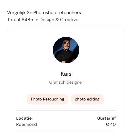
Vergelijk 3+ Photoshop retouchers
Totaal 6485 in
Design & Creative
Kais
Grafisch designer
Photo Retouching
photo editing
logo's maken
Huisstijl design
Posters
Locatie
Uurtarief
Roermond
€ 40
Webdesigner
illustrator