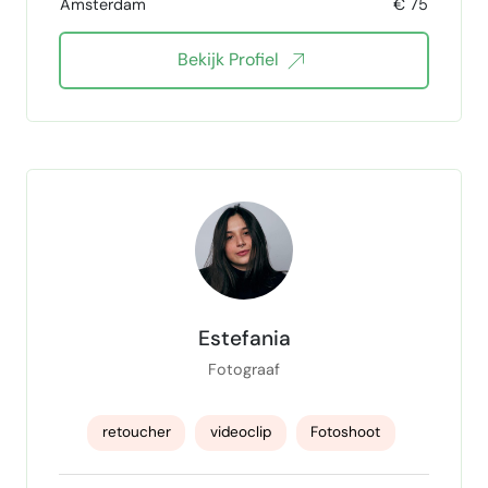
Amsterdam
€ 75
grafisch design
Adobe Illustrator
ai
Bekijk Profiel
Estefania
Fotograaf
retoucher
videoclip
Fotoshoot