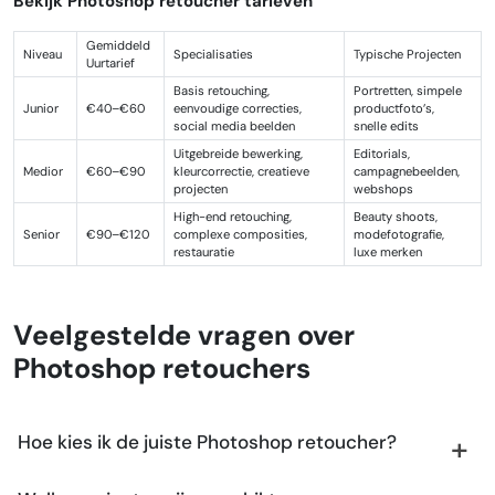
Bekijk Photoshop retoucher tarieven
Gemiddeld
Niveau
Specialisaties
Typische Projecten
Uurtarief
Basis retouching,
Portretten, simpele
Junior
€40–€60
eenvoudige correcties,
productfoto’s,
social media beelden
snelle edits
Uitgebreide bewerking,
Editorials,
Medior
€60–€90
kleurcorrectie, creatieve
campagnebeelden,
projecten
webshops
High-end retouching,
Beauty shoots,
Senior
€90–€120
complexe composities,
modefotografie,
restauratie
luxe merken
Veelgestelde vragen over
Photoshop retouchers
Hoe kies ik de juiste Photoshop retoucher?