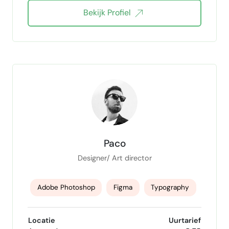
Bekijk Profiel
Adobe InDesign
Paco
Designer/ Art director
Adobe Photoshop
Figma
Typography
Visual identity
retoucher
Locatie
Uurtarief