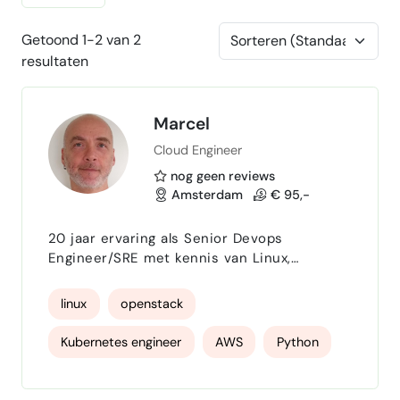
Getoond 1-2 van 2
resultaten
Marcel
Cloud Engineer
nog geen reviews
Amsterdam
€ 95,-
20 jaar ervaring als Senior Devops
Engineer/SRE met kennis van Linux,
Openstack, AWS, Kubernetes, Hashistack
(nomad, consul, vault), puppet, ansible,
linux
openstack
terraform, python, perl, shell, prometheus,
Sensu, ELK, PKI, security en meer
Kubernetes engineer
AWS
Python
CICD
Prometheus
ELK