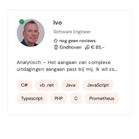
Ivo
Software Engineer
nog geen reviews
Eindhoven
€ 85,-
Analytisch – Het aangaan van complexe
uitdagingen aangaan past bij mij. Ik wil zo
snel mogelijk de belangrijke knelpunten
detecteren, bespreekbaar maken en
C#
vb .net
Java
JavaScript
oplossen. Initiatiefrijk – Ik zie kansen,
voorzie problemen en neem vervolgens
Typescript
PHP
C
Prometheus
acties of kom met voorstellen. Door een
actieve opstelling en buiten de kaders te
ASP
SQL
TSQL
MSSQL Server
denken, kun je samen met je omgeving tot
verrassende resultaten komen.…
PostgreSQL
MySQL
MySQL MariaDB
Entity Framework
Linq2Sql