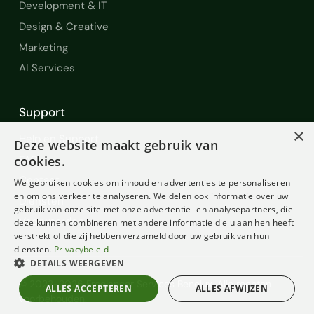
Development & IT
Design & Creative
Marketing
AI Services
Support
×
Help en Support
Deze website maakt gebruik van
FAQ
cookies.
Contact
We gebruiken cookies om inhoud en advertenties te personaliseren
en om ons verkeer te analyseren. We delen ook informatie over uw
Diensten
gebruik van onze site met onze advertentie- en analysepartners, die
Voorwaarden
deze kunnen combineren met andere informatie die u aan hen heeft
verstrekt of die zij hebben verzameld door uw gebruik van hun
diensten.
Privacybeleid
DETAILS WEERGEVEN
© 2022-2026 Freelancer Services Benelux. Alle rechten
ALLES ACCEPTEREN
ALLES AFWIJZEN
voorbehouden.