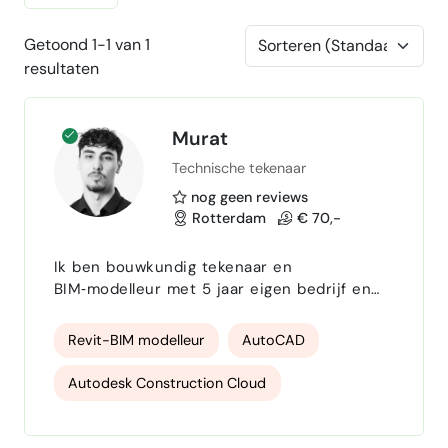
Getoond 1-1 van 1
resultaten
Murat
Technische tekenaar
nog geen reviews
Rotterdam
€ 70,-
Ik ben bouwkundig tekenaar en
BIM‑modelleur met 5 jaar eigen bedrijf en
3–4 jaar bureau‑ervaring bij onder andere
Mecanoo en Atelier PRO. Ik help
Revit-BIM modelleur
AutoCAD
architecten, aannemers en ontwikkelaars
met snelle, nauwkeurige tekeningen en
Autodesk Construction Cloud
Revit‑modellen: van schets tot vergunning-
en werktekeningen. Ik werk efficiënt,
Adobe InDesign
Adobe Illustrator
communiceer duidelijk en denk inhoudelijk