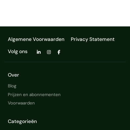
mee, zodat je minder faalkosten en minder…
Navisworks
Algemene Voorwaarden
Privacy Statement
Volg ons
Over
Blog
Prijzen en abonnementen
Voorwaarden
Categorieën