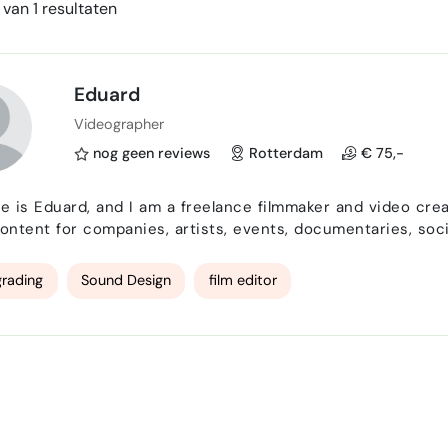
van 1 resultaten
Eduard
Videographer
nog geen reviews
Rotterdam
€ 75,-
 is Eduard, and I am a freelance filmmaker and video crea
ontent for companies, artists, events, documentaries, social media
ions with camera work, interviews, atmospheric footage, 
cial media videos, editing, and color correction…
grading
Sound Design
film editor