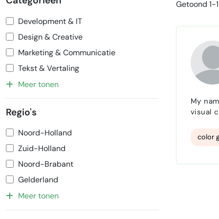
Categorieën
Getoond 1-1 
Development & IT
Design & Creative
Marketing & Communicatie
Tekst & Vertaling
Meer tonen
My name
Regio's
visual c
product
Noord-Holland
form so
color 
Zuid-Holland
Noord-Brabant
Gelderland
Meer tonen