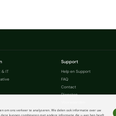
n
Support
 & IT
Help en Support
ative
FAQ
Contact
Diensten
Voorwaarden
en om ons verkeer te analyseren. We delen ook informatie over uw
ie deze kunnen combineren met andere informatie die u aan hen heeft