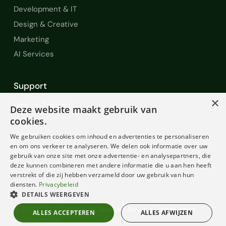
Development & IT
Design & Creative
Marketing
AI Services
Support
×
Help en Support
Deze website maakt gebruik van
FAQ
cookies.
Contact
We gebruiken cookies om inhoud en advertenties te personaliseren
en om ons verkeer te analyseren. We delen ook informatie over uw
Diensten
gebruik van onze site met onze advertentie- en analysepartners, die
Voorwaarden
deze kunnen combineren met andere informatie die u aan hen heeft
verstrekt of die zij hebben verzameld door uw gebruik van hun
diensten.
Privacybeleid
DETAILS WEERGEVEN
© 2022-2026 Freelancer Services Benelux. Alle rechten
ALLES ACCEPTEREN
ALLES AFWIJZEN
voorbehouden.