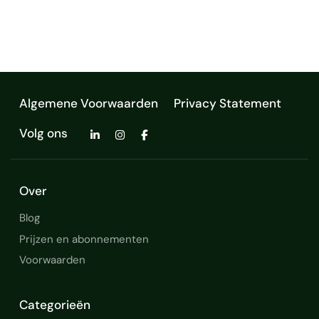
contentstructuur. Contentcreatie die
mensen (en zoekmachines) begrijpen: Van…
Meta Ads
E-mailmarketing
E-mail automatisering
Data Analyst
Marketingstrateeg
Algemene Voorwaarden
Privacy Statement
Volg ons
Over
Blog
Prijzen en abonnementen
Voorwaarden
Categorieën