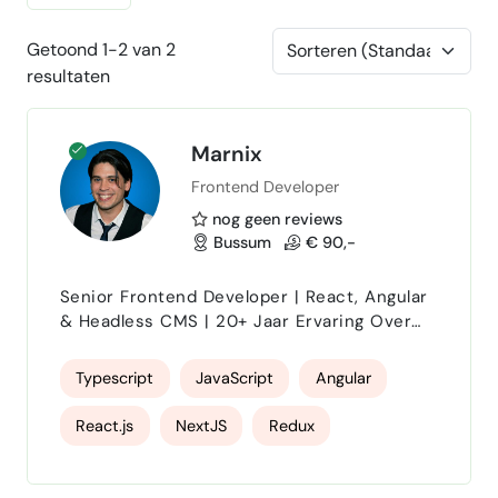
Getoond 1-2 van 2
resultaten
Marnix
Frontend Developer
nog geen reviews
Bussum
€ 90,-
Senior Frontend Developer | React, Angular
& Headless CMS | 20+ Jaar Ervaring Over
mij Welkom op mijn profiel! Ik ben Marnix,
een gedreven Senior Frontend Developer
Typescript
JavaScript
Angular
met meer dan 20 jaar praktijkervaring.
Vanuit mijn eigen onderneming ontwerp en
React.js
NextJS
Redux
bouw ik robuuste, schaalbare en
razendsnelle webapplicaties. Waar junior
UI testing
PLAYWRIGHT
Storybook
developers zich puur focussen op code, ligt