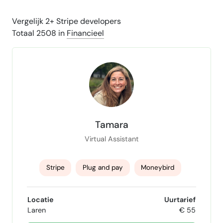
Vergelijk 2+ Stripe developers
Totaal 2508 in
Financieel
Tamara
Virtual Assistant
Stripe
Plug and pay
Moneybird
Monday en Tribe
Engelse taal
Locatie
Uurtarief
Laren
€ 55