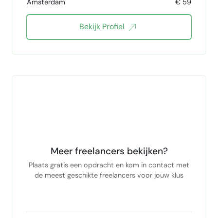
Amsterdam
€ 59
N8N Workflow Automation
API Integration
Bekijk Profiel
Airtable
Webhooks
LinkedIn recruiter
LinkedIn Recruiting
Social media
Meta Business Manager
WhatsApp API
OpenAI
Google Apps
VBA
vba excel
Meer freelancers bekijken?
Plaats gratis een opdracht en kom in contact met
de meest geschikte freelancers voor jouw klus