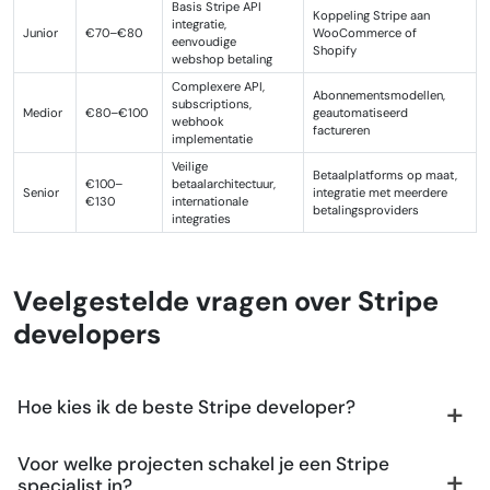
Basis Stripe API
Koppeling Stripe aan
integratie,
Junior
€70–€80
WooCommerce of
eenvoudige
Shopify
webshop betaling
Complexere API,
Abonnementsmodellen,
subscriptions,
Medior
€80–€100
geautomatiseerd
webhook
factureren
implementatie
Veilige
Betaalplatforms op maat,
€100–
betaalarchitectuur,
Senior
integratie met meerdere
€130
internationale
betalingsproviders
integraties
Veelgestelde vragen over Stripe
developers
Hoe kies ik de beste Stripe developer?
Voor welke projecten schakel je een Stripe
specialist in?