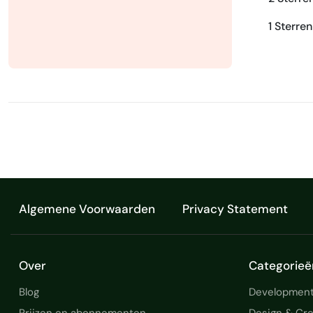
1 Sterren
Algemene Voorwaarden
Privacy Statement
Over
Categorieë
Blog
Development
Prijzen en abonnementen
Design & Cre