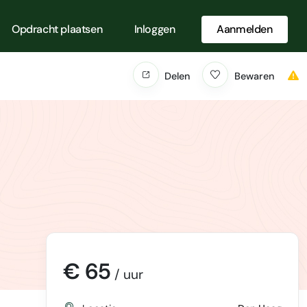
Opdracht plaatsen
Inloggen
Aanmelden
Delen
Bewaren
€ 65
/ uur