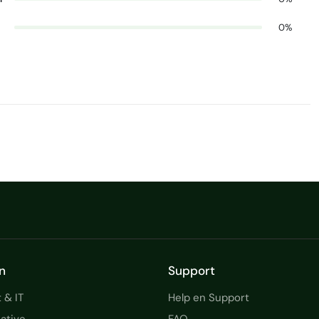
0%
n
Support
 & IT
Help en Support
ative
FAQ