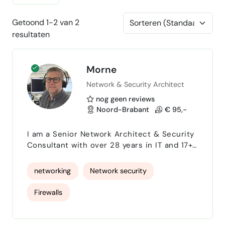
Getoond 1-2 van 2
resultaten
Morne
Network & Security Architect
nog geen reviews
Noord-Brabant
€ 95,-
I am a Senior Network Architect & Security
Consultant with over 28 years in IT and 17+
years specializing in network security,
architecture, and support . In addition, I am
networking
Network security
a qualified Project Manager , bringing both
deep technical expertise and structured
Firewalls
delivery skills to every engagement. Based
in the Netherlands (with full citizenship and
no VISA requirements), I help organizations