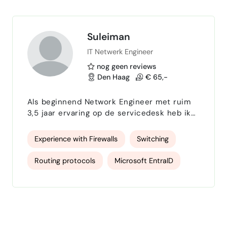
access …
Suleiman
IT Netwerk Engineer
nog geen reviews
Den Haag
€ 65,-
Als beginnend Network Engineer met ruim
3,5 jaar ervaring op de servicedesk heb ik
een brede en solide basis opgebouwd
binnen de IT. In deze rol heb ik dagelijks
Experience with Firewalls
Switching
gewerkt aan uiteenlopende technische
vraagstukken, waardoor ik sterke
Routing protocols
Microsoft EntraID
analytische vaardigheden en een hoog
probleemoplossend vermogen heb
Microsoft Intune
Watchguard Firewalls
ontwikkeld. Door mijn ervaring op de
servicedesk heb ik niet alleen veel
algemene IT-kennis opged…