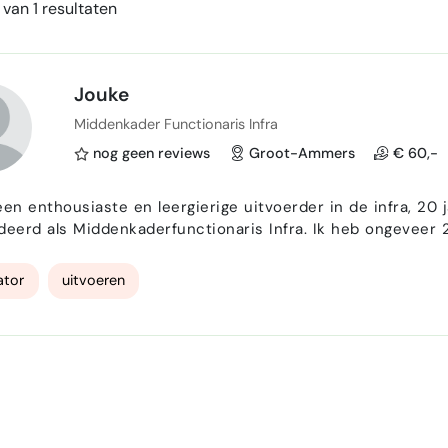
van 1 resultaten
Jouke
Middenkader Functionaris Infra
nog geen reviews
Groot-Ammers
€ 60,-
een enthousiaste en leergierige uitvoerder in de infra, 20
deerd als Middenkaderfunctionaris Infra. Ik heb ongeveer 2
rvaring buiten op de werkvloer. Ik kan goed projecten aansturen en zorg ervoor dat alles op tijd en
gebeurt. Ik werk graag samen met verschillende me…
ator
uitvoeren