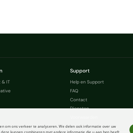
n
Support
 & IT
Help en Support
ative
FAQ
Contact
Diensten
Voorwaarden
en om ons verkeer te analyseren. We delen ook informatie over uw
ie deze kunnen combineren met andere informatie die u aan hen heeft