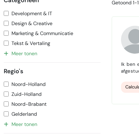
Categorieën
Getoond 1-1 
Development & IT
Design & Creative
Marketing & Communicatie
Tekst & Vertaling
Meer tonen
Ik ben 
Regio's
afgestu
2,5 jaar praktijke
Noord-Holland
veilig 
Calcul
Zuid-Holland
Noord-Brabant
Gelderland
Meer tonen