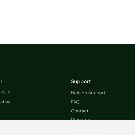
n
Support
 & IT
Help en Support
ative
FAQ
Contact
Diensten
Voorwaarden