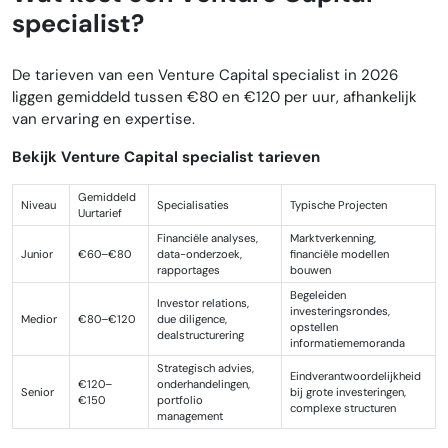
specialist?
De tarieven van een Venture Capital specialist in 2026
liggen gemiddeld tussen €80 en €120 per uur, afhankelijk
van ervaring en expertise.
Bekijk Venture Capital specialist tarieven
Gemiddeld
Niveau
Specialisaties
Typische Projecten
Uurtarief
Financiële analyses,
Marktverkenning,
Junior
€60–€80
data-onderzoek,
financiële modellen
rapportages
bouwen
Begeleiden
Investor relations,
investeringsrondes,
Medior
€80–€120
due diligence,
opstellen
dealstructurering
informatiememoranda
Strategisch advies,
Eindverantwoordelijkheid
€120–
onderhandelingen,
Senior
bij grote investeringen,
€150
portfolio
complexe structuren
management