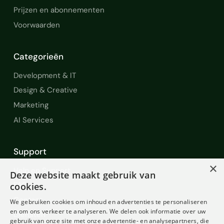
Prijzen en abonnementen
Voorwaarden
Categorieën
Development & IT
Design & Creative
Marketing
AI Services
Support
×
Help en Support
Deze website maakt gebruik van
FAQ
cookies.
Contact
We gebruiken cookies om inhoud en advertenties te personaliseren
en om ons verkeer te analyseren. We delen ook informatie over uw
Diensten
gebruik van onze site met onze advertentie- en analysepartners, die