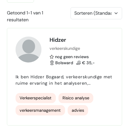
Getoond 1-1 van 1
resultaten
Hidzer
verkeerskundige
nog geen reviews
Bolsward
€ 35,-
Ik ben Hidzer Bogaard, verkeerskundige met
ruime ervaring in het analyseren,
beoordelen en verbeteren van mobiliteits-
en verkeerssituaties binnen de publieke
Verkeerspecialist
Risico analyse
ruimte. Als externe specialist ondersteun ik
overheden en organisaties met gedegen
verkeersmanagement
advies
analyses, datagedreven inzichten en
praktisch toepasbaar advies. Mijn expertise
analyseren
betrouwbaar
expert
ligt in het combineren van technische