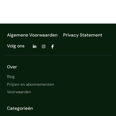
kennis, analytisch vermogen en een r…
verkeerskundige
Algemene Voorwaarden
Privacy Statement
Volg ons
Over
Blog
Prijzen en abonnementen
Voorwaarden
Categorieën