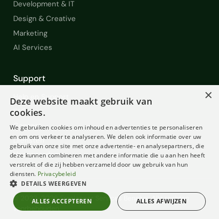
Development & IT
Design & Creative
Marketing
AI Services
Support
×
Help en Support
Deze website maakt gebruik van
FAQ
cookies.
Contact
We gebruiken cookies om inhoud en advertenties te personaliseren
en om ons verkeer te analyseren. We delen ook informatie over uw
Diensten
gebruik van onze site met onze advertentie- en analysepartners, die
Voorwaarden
deze kunnen combineren met andere informatie die u aan hen heeft
verstrekt of die zij hebben verzameld door uw gebruik van hun
diensten.
Privacybeleid
DETAILS WEERGEVEN
© 2022-2026 Freelancer Services Benelux. Alle rechten
ALLES ACCEPTEREN
ALLES AFWIJZEN
voorbehouden.