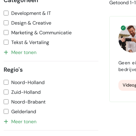
Categorieën
Getoond 1-1 
Development & IT
Design & Creative
Marketing & Communicatie
Tekst & Vertaling
Meer tonen
Geen eindeloos 
Regio's
bedrijv
poespas
Noord-Holland
ben op 
Videog
Zuid-Holland
Noord-Brabant
Gelderland
Meer tonen