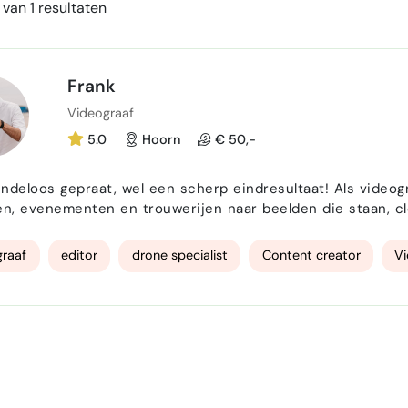
van 1 resultaten
Frank
Videograaf
5.0
Hoorn
€ 50,-
gepraat, wel een scherp eindresultaat! Als videograaf, editor en gecertifieerd dronepiloot vertaal ik
en, evenementen en trouwerijen naar beelden die staan, cl
, wel resultaat. Ik ben Frank van FRP Production . Ik denk 
de dag zelf vooral gefocust op het pakke…
raaf
editor
drone specialist
Content creator
Vi