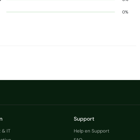
0%
n
Support
 & IT
Help en Support