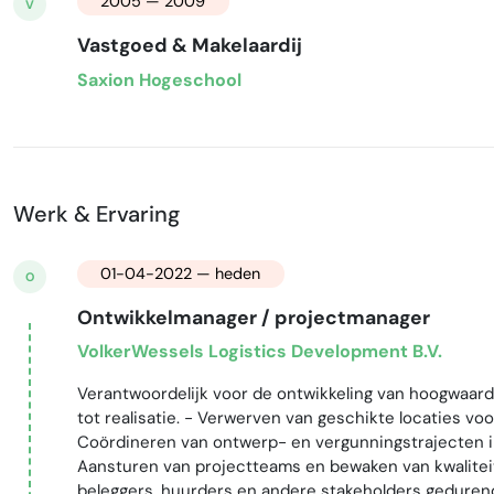
2005 — 2009
V
Vastgoed & Makelaardij
Saxion Hogeschool
Werk & Ervaring
01-04-2022 — heden
O
Ontwikkelmanager / projectmanager
VolkerWessels Logistics Development B.V.
Verantwoordelijk voor de ontwikkeling van hoogwaardig
tot realisatie. - Verwerven van geschikte locaties vo
Coördineren van ontwerp- en vergunningstrajecten 
Aansturen van projectteams en bewaken van kwaliteit
beleggers, huurders en andere stakeholders gedurend