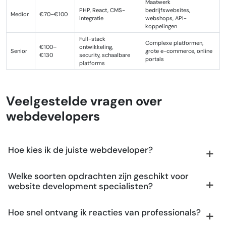
Maatwerk
PHP, React, CMS-
bedrijfswebsites,
Medior
€70–€100
integratie
webshops, API-
koppelingen
Full-stack
Complexe platformen,
€100–
ontwikkeling,
Senior
grote e-commerce, online
€130
security, schaalbare
portals
platforms
Veelgestelde vragen over
webdevelopers
Hoe kies ik de juiste webdeveloper?
Welke soorten opdrachten zijn geschikt voor
website development specialisten?
Hoe snel ontvang ik reacties van professionals?