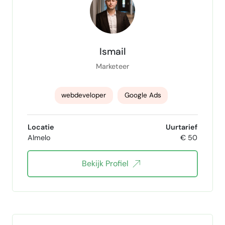
Ismail
Marketeer
webdeveloper
Google Ads
Social Media ads
SEO
Locatie
Uurtarief
Almelo
€ 50
Social Media Management
Webdesigner
Bekijk Profiel
tech
ecommerce management