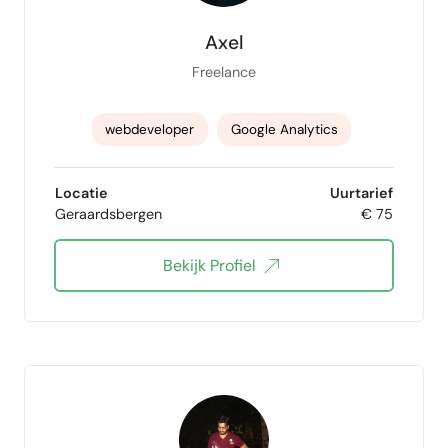
workflowautomatisering
Axel
Data analyse inzichten
Webdesign
Freelance
Landingpage-design
WordPress
webdeveloper
Google Analytics
UX-design
grafisch ontwerp
Microsoft Ads
Google Ads
Webdesign
Locatie
Uurtarief
Presentatieontwerp
videobewerking
Geraardsbergen
€ 75
reporting
beeldbewerking
3D-visualisatie
Bekijk Profiel
Adobe Acrobat
Adobe Photoshop
UX Design
Responsive Web Design