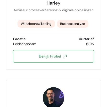
Harley
Adviseur procesverbetering & digitale oplossingen
Websiteontwikkeling
Businessanalyse
Financiële beheersing
Interne controle
Locatie
Uurtarief
Leidschendam
€ 95
projectmanagement
bedrijfsvoering
Bekijk Profiel
Inkoop en P2P
Beleidsadvies
leidinggeven
Implementatiemanagement
MS Word VBA
MS Powerpoint VBA
MS Excel VBA
ms access vba
power bi
Power Automate
Dashboardontwikkeling