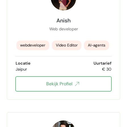
Anish
Web developer
webdeveloper
Video Editor
AI-agents
Landing Pages
Locatie
Uurtarief
Jaipur
€ 30
Bekijk Profiel