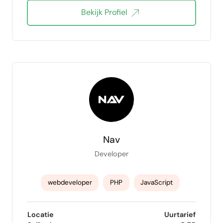
Bekijk Profiel
Wordpress maatwerk
HTML
CSS
AJAX
Nav
Developer
webdeveloper
PHP
JavaScript
WordPres
Magento
Programmeur
Locatie
Uurtarief