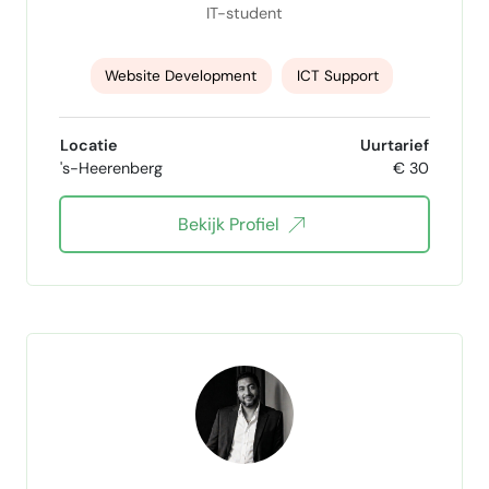
IT-student
Website Development
ICT Support
SEO websites
Websites bouwen
Locatie
Uurtarief
's-Heerenberg
€ 30
websites updaten
Automation
Bekijk Profiel