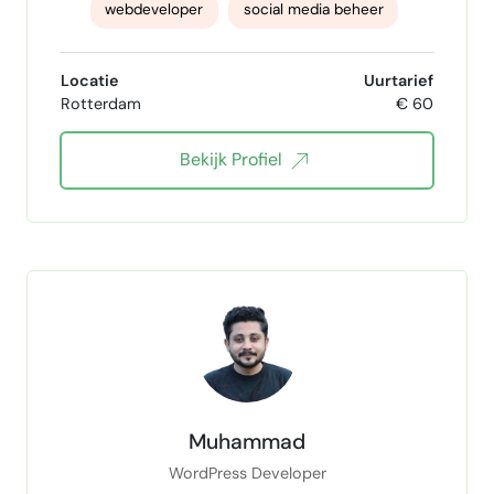
webdeveloper
social media beheer
AEO copywriter
SEO GEO vindbaarheid
Locatie
Uurtarief
Rotterdam
€ 60
kunstmatige intelligentie
Bekijk Profiel
Meta Ads specialist
Website bouwer
Muhammad
WordPress Developer