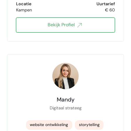
Locatie
Uurtarief
Kampen
€ 60
Back-end Development
WordPress
Bekijk Profiel
HTML
CSS
SEO
Mandy
Digitaal strateeg
website ontwikkeling
storytelling