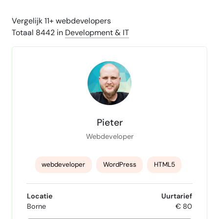
Vergelijk 11+ webdevelopers
Totaal 8442 in
Development & IT
Pieter
Webdeveloper
webdeveloper
WordPress
HTML5
CSS3
PHP
REST API
JavaScript
Locatie
Uurtarief
Borne
€ 80
jQuery
Wordpress Expert