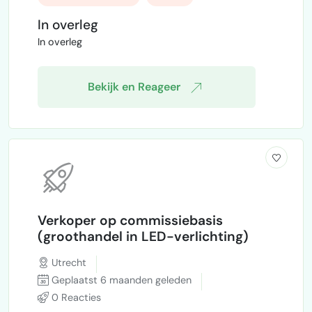
aankoopbegeleiding, woningtaxatie
enhypotheekadvies.Mensen hebben bij ons
In overleg
leads opvolgen
aftersales
hun gegevens achter gelaten en willen
In overleg
contact met ons. echter door gebrek aan
tijd, zorgvuldigheid en c…
Bekijk en Reageer
Verkoper op commissiebasis
(groothandel in LED-verlichting)
Utrecht
Geplaatst 6 maanden geleden
0 Reacties