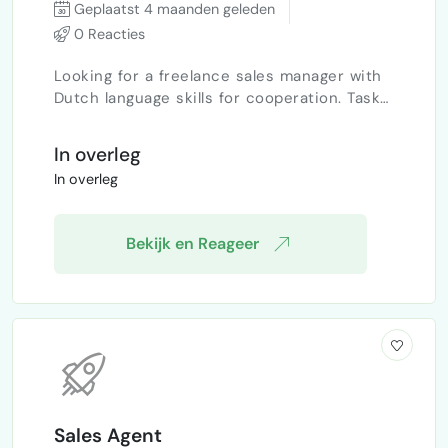
Geplaatst 4 maanden geleden
0 Reacties
Looking for a freelance sales manager with
Dutch language skills for cooperation. Tasks:
acquiring new clients and arranging
meetings. Type of cooperation:
In overleg
commission-based (no fixed salary). Region:
In overleg
Eindhoven and surroundings. Interested
candidates, please send a private message.
Bekijk en Reageer
Sales Agent