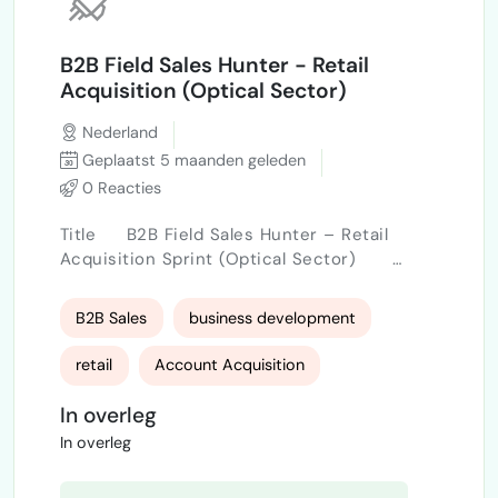
B2B Field Sales Hunter - Retail
Acquisition (Optical Sector)
Nederland
Geplaatst 5 maanden geleden
0 Reacties
Title B2B Field Sales Hunter – Retail
Acquisition Sprint (Optical Sector)
Description We are a Benelux-based B2B
eyewear distribution company expanding
B2B Sales
business development
retail penetration in the Netherlands. For
March, we are launching a focused 4-week
retail
Account Acquisition
field sales sprint targeting: • Independent
opticians • Established local retail chains
In overleg
Negotiating
(2–5 stores, regionally …
In overleg