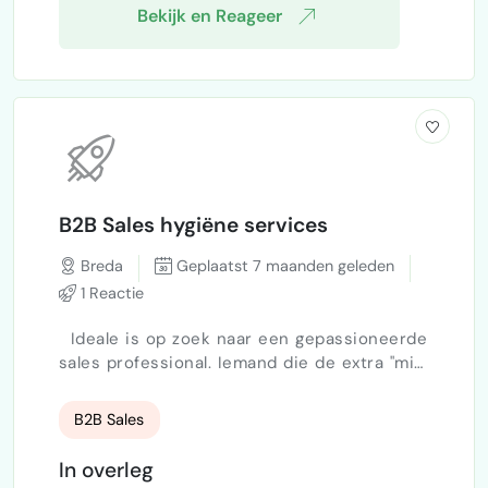
Bekijk en Reageer
B2B Sales hygiëne services
Breda
Geplaatst 7 maanden geleden
1 Reactie
Ideale is op zoek naar een gepassioneerde
sales professional. Iemand die de extra "mijl"
loopt om succesvol te zijn, rotsvaste
overtuiging heeft van het eigen kunnen en
B2B Sales
iedere dag wil groeien, koude prospectie is
voor hem ook effectief een koud kunstje!
In overleg
De onderneming. Ideale is een groeiende