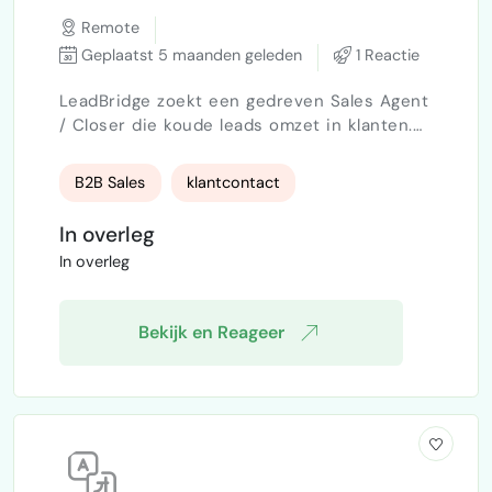
Remote
Geplaatst 5 maanden geleden
1 Reactie
LeadBridge zoekt een gedreven Sales Agent
/ Closer die koude leads omzet in klanten.
Wat je gaat doen: • Koud bellen van een
bestaande lijst met leads • Deals sluiten en
B2B Sales
klantcontact
omzet genereren • Eigen netwerk inzetten
mag en wordt gewaardeerd • Direct
In overleg
afspraken inplannen voor klanten Wat wij
In overleg
vragen: • Nederlands vloeiend •
Resultaatgericht en zelfstandig •
Communicatief s…
Bekijk en Reageer