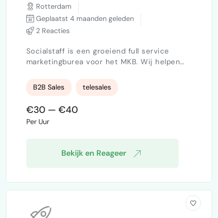
Rotterdam
Geplaatst 4 maanden geleden
2 Reacties
Socialstaff is een groeiend full service
marketingburea voor het MKB. Wij helpen
onze klanten o.a. met adverteren, video
content en social media beheer. Diensten
B2B Sales
telesales
waar ondernemers niet altijd tijd en/of
expertise voor hebben en dit bij Socialstaff
€30 — €40
zorgeloos kunnen onderbrengen, met
Per Uur
resultaat! Wij zoeken ervaren bellers die
zelfstandig aan de slag kunnen en resultaat
boeken. Wat je doet: Je b…
Bekijk en Reageer