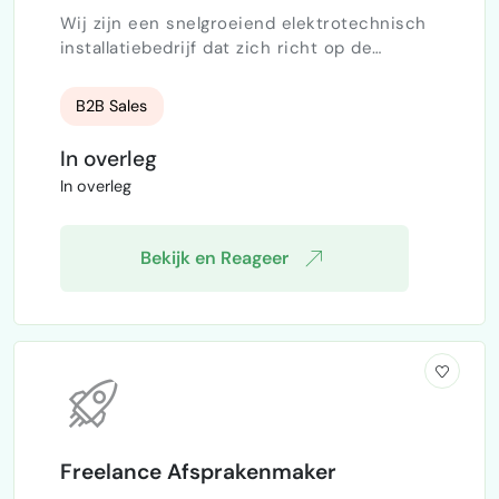
Wij zijn een snelgroeiend elektrotechnisch
installatiebedrijf dat zich richt op de
promotie en installatie van energiezuinige
verlichtingsoplossingen (LED-
B2B Sales
verlichting).Gezien de concurrentie op de
markt zijn wij op zoek naar een zelfstandige
In overleg
verkoopmedewerker die bereid is om op
In overleg
commissiebasis te werken. Wat je gaat
doen- Besluitvormers (facility managers,
inkoopmedewerkers, duurzaamheidsverant…
Bekijk en Reageer
Freelance Afsprakenmaker