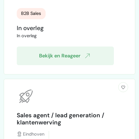
disposables (o.a. wc-papier, keukenrollen,
verpakkingen). Ik zoek een zelfstandige en
B2B Sales
resultaatgerichte verkoper die klanten kan
binnenhalen in de B2B markt (winkels,
In overleg
horeca, kleine bedrijven). Het gaat om een
In overleg
freelance samenwerking op commissie
basis (no cure no pay). Je verdient per
deal/verkoop. Wat verwacht ik: – A…
Bekijk en Reageer
Sales agent / lead generation /
klantenwerving
Eindhoven