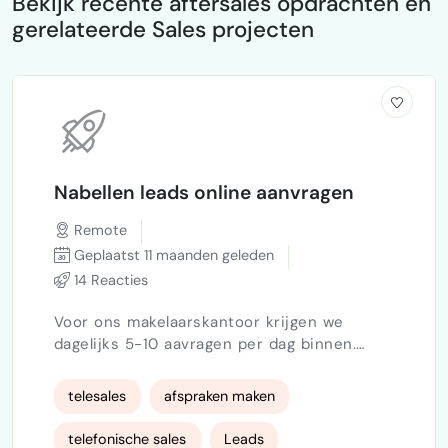
Bekijk recente aftersales opdrachten en
gerelateerde Sales projecten
Nabellen leads online aanvragen
Remote
Geplaatst 11 maanden geleden
14 Reacties
Voor ons makelaarskantoor krijgen we
dagelijks 5-10 aavragen per dag binnen.
Deze komen 24uur per dag binnen.
Belangrijk is dat deze aanvragen zo snel
telesales
afspraken maken
mogelijk worden nagebeld. Onze
dienstverlening betreft woningverkoop,
telefonische sales
Leads