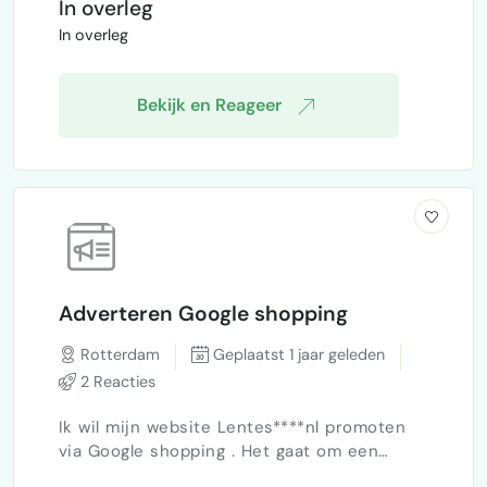
In overleg
merk ik dat ik zelf minder tijd heb om actief
In overleg
nieuwe bedrijven te benaderen, waardoor
we graag iemand aan ons team toevoegen.
Het lijkt me leuk om eens vrijb…
Bekijk en Reageer
Adverteren Google shopping
Rotterdam
Geplaatst 1 jaar geleden
2 Reacties
Ik wil mijn website Lentes****nl promoten
via Google shopping . Het gaat om een
webshop met erotische toys. kan mij