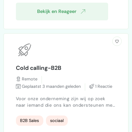
onderwijsinstellingen…
Bekijk en Reageer
Cold calling-B2B
Remote
Geplaatst 3 maanden geleden
1 Reactie
Voor onze onderneming zijn wij op zoek
naar iemand die ons kan ondersteunen met
cold calling. Wij helpen bedrijven in de B2B-
markt met het automatiseren van hun
B2B Sales
sociaal
acquisitie doormiddel van e-mail en
LinkedIn marketing. Door onze snelle groei