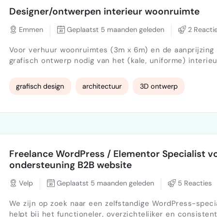
Designer/ontwerpen interieur woonruimte
Emmen
Geplaatst 5 maanden geleden
2 Reacti
Voor verhuur woonruimtes (3m x 6m) en de aanprijzing 
grafisch ontwerp nodig van het (kale, uniforme) interie
eventueel exterieur van de woonruimtes. Bij interesse volgt
vanzelfsprekend meer informatie. Het is een pre om in de
grafisch design
architectuur
3D ontwerp
omgeving van Emmen woonachtig te zijn. Mocht het ontwerp/de
Freelance WordPress / Elementor Specialist v
ondersteuning B2B website
Velp
Geplaatst 5 maanden geleden
5 Reacties
We zijn op zoek naar een zelfstandige WordPress-specia
helpt bij het functioneler, overzichtelijker en consiste