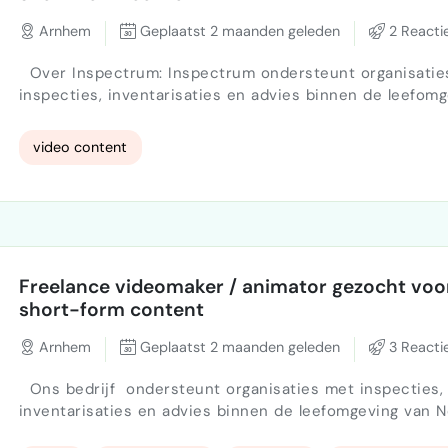
Arnhem
Geplaatst 2 maanden geleden
2 Reacti
Over Inspectrum: Inspectrum ondersteunt organisatie
inspecties, inventarisaties en advies binnen de leefom
Nederland. Onze dienstverlening richt zich onder ander
Vastgoedinspecties en vastgoedadvies Inspecties en advies
video content
openbare ruimte Wegeninspecties en wegbeheer Verkeerskunde
en mobiliteitsvraagstukken Wij werken voor gemeenten,
woningcorporaties, onderwijsinstelli…
Freelance videomaker / animator gezocht voo
short-form content
Arnhem
Geplaatst 2 maanden geleden
3 Reacti
Ons bedrijf ondersteunt organisaties met inspecties,
inventarisaties en advies binnen de leefomgeving van N
Onze dienstverlening richt zich onder andere op: