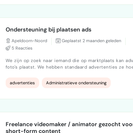
Business Development Management
sales plan
sale
Ondersteuning bij plaatsen ads
Apeldoorn-Noord
Geplaatst 2 maanden geleden
5 Reacties
We zijn op zoek naar iemand die op marktplaats kan ad
foto's plaatst. We hebben standaard advertenties ze ho
geplaatst worden het is niet moeilijk maar moet wel minimaal 3x
pw gebeuren
advertenties
Administratieve ondersteuning
Freelance videomaker / animator gezocht voo
short-form content