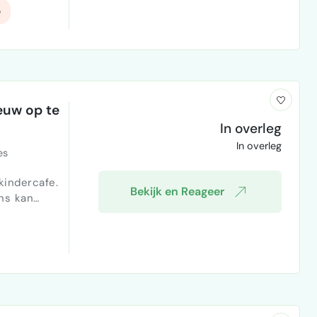
e
euw op te
In overleg
In overleg
es
kindercafe.
Bekijk en Reageer
ons kan
al media
n maar
n en, zeker
rgen. We