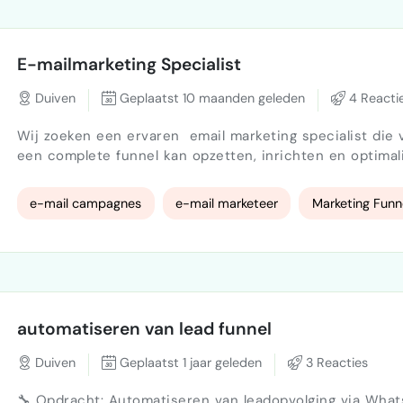
E-mailmarketing Specialist
Duiven
Geplaatst 10 maanden geleden
4 Reacti
Wij zoeken een ervaren email marketing specialist die 
een complete funnel kan opzetten, inrichten en optimalise
we vragen: Opzetten van een emailcampagne
(funnels/automatisering) Design & inrichting in e-mailsoftware
e-mail campagnes
e-mail marketeer
Marketing Funn
A/B-testen & optimaliseren voor conversieOns bedrijf 
consumenten in Nederland om eenvoudig te besparen o
lasten zoals energie, verzekerin…
automatiseren van lead funnel
Duiven
Geplaatst 1 jaar geleden
3 Reacties
🔧 Opdracht: Automatiseren van leadopvolging via What