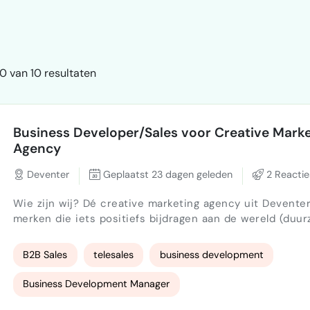
0 van 10 resultaten
Business Developer/Sales voor Creative Marke
Agency
Deventer
Geplaatst 23 dagen geleden
2 Reactie
Wie zijn wij? Dé creative marketing agency uit Deventer voor
merken die iets positiefs bijdragen aan de wereld (duu
pioniers, certified B-Corps en sociale ondernemingen). 
een full-service creatief marketing bureau : van strategi
B2B Sales
telesales
business development
branding en contentcreatie (zoals TikTok/UGC) tot pro
ad-management. Wat ga je doen? Jij richt je op onze 'sweet spot'
Business Development Manager
in de markt: gevestigd…