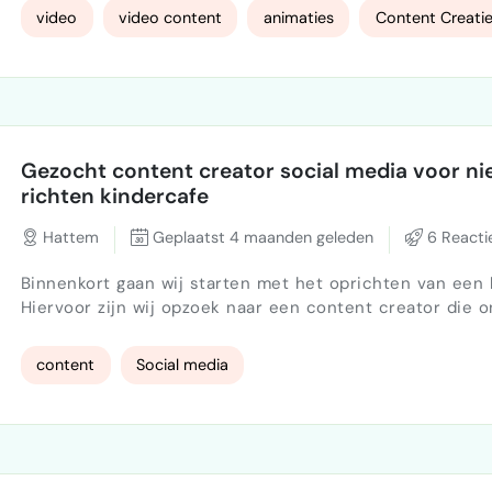
Vastgoedinspecties en vastgoedadvies Inspecties en advies
video
video content
animaties
Content Creati
openbare ruimte Wegeninspecties en wegbeheer Verkeerskunde
en mobiliteitsvraagstukken Wij werken voor gemeenten,
woningcorporaties, onderwijsinstellingen …
Gezocht content creator social media voor ni
richten kindercafe
Hattem
Geplaatst 4 maanden geleden
6 Reacti
Binnenkort gaan wij starten met het oprichten van een 
Hiervoor zijn wij opzoek naar een content creator die 
helpen bij social media. Wij zijn zelf absoluut geen soci
experts, vinden het heel leuk om er over mee te denke
content
Social media
zoeken echt iemand die voor ons de lijnen uit kan zette
aan het begin, voor vulling van ons social media kan zo
starten 1 apr…