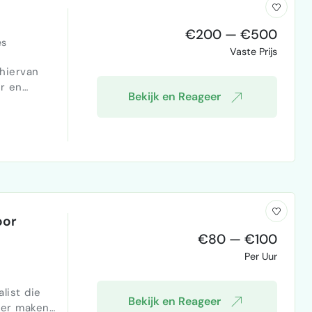
€200 — €500
es
Vaste Prijs
hiervan
ur en
Bekijk en Reageer
ontwerpen bevallen, dan zeker zicht op meer toekomstig werk.
oor
€80 — €100
Per Uur
list die
Bekijk en Reageer
nter maken