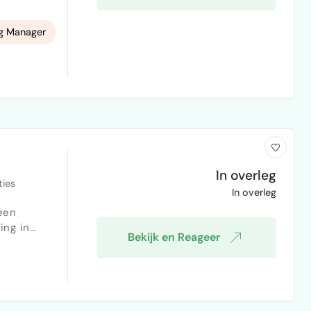
en aan een
g Manager
t
, maar om
In overleg
ies
In overleg
een
ing in
Bekijk en Reageer
ruimte is al
moet