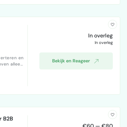
smanager
In overleg
In overleg
verteren en
Bekijk en Reageer
even alleen
r B2B
€60 — €80