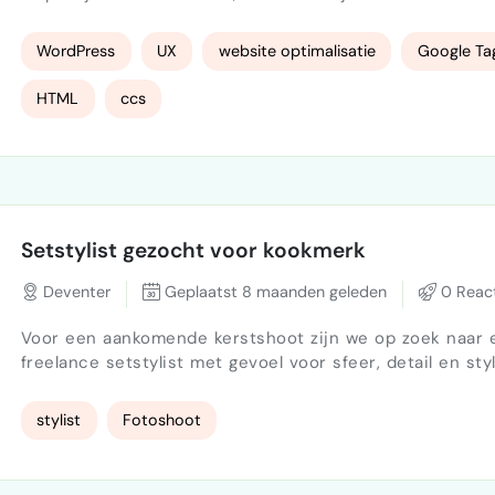
van de bestaande website.De focus ligt op structuur,
gebruiksgemak en praktische verbeteringen die bijdrag
WordPress
UX
website optimalisatie
Google Ta
heldere B2B-positionering en betere conversie.Het gaa
nadrukkelijk niet om een volledige herbouw of redesign
HTML
ccs
het slimmer en effectiever inzet…
Setstylist gezocht voor kookmerk
Deventer
Geplaatst 8 maanden geleden
0 React
Voor een aankomende kerstshoot zijn we op zoek naar 
freelance setstylist met gevoel voor sfeer, detail en styl
kerststijl. De shoot vindt plaats op 25 november, en de 
beschikbaar om vooraf in te richten. De setting bestaat uit een
stylist
Fotoshoot
keuken- en eetkamerachtige omgeving die aangekleed 
worden in warme, sfeervolle kerstsferen. Wat we zoeken: Een
stylist met affinite…