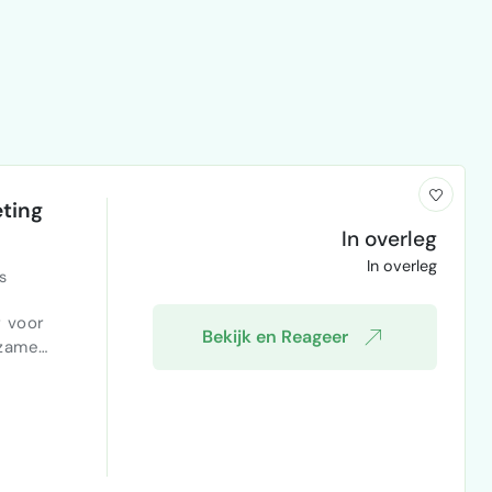
ting
In overleg
In overleg
s
Bekijk en Reageer
rzame
Wij zijn
e,
motie en