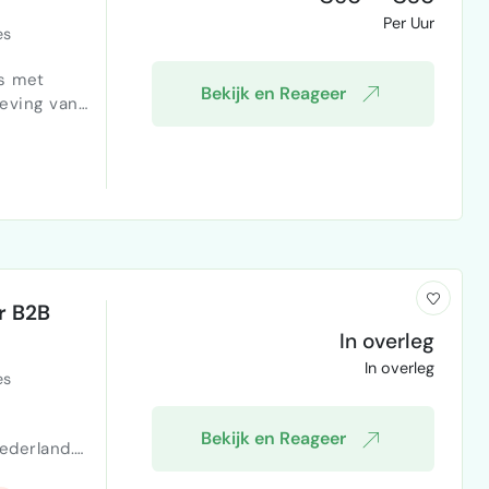
Per Uur
es
s met
Bekijk en Reageer
geving van
e op:
r B2B
In overleg
In overleg
es
Bekijk en Reageer
ederland.