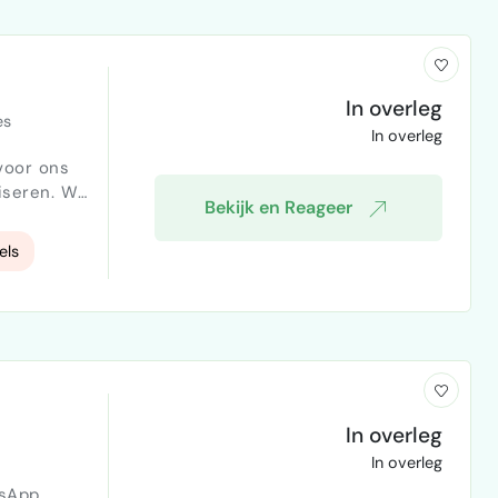
In overleg
es
In overleg
voor ons
ren. Wat
Bekijk en Reageer
els
helpt
p vaste
In overleg
In overleg
sApp,