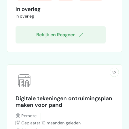
regeltechnische tekeningen voor de GBS-
In overleg
kast en de installaties. Wat je gaat doen: •
In overleg
Regelschema’s tekenen voor HVAC / GBS •
GBS-kastindelingen uitwerken •
Aansluitschema’s maken voor v…
Bekijk en Reageer
Digitale tekeningen ontruimingsplan
maken voor pand
Remote
Geplaatst 10 maanden geleden