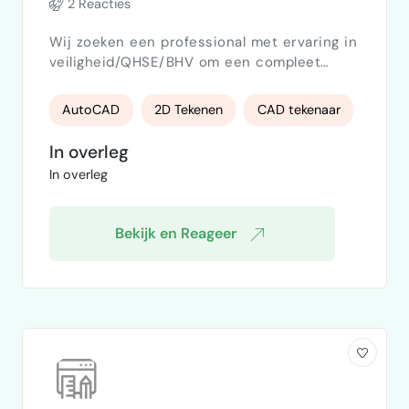
2 Reacties
Wij zoeken een professional met ervaring in
veiligheid/QHSE/BHV om een compleet
ontruimingsplan op te stellen voor ons
kantoorpand. Het plan moet voldoen aan de
AutoCAD
2D Tekenen
CAD tekenaar
geldende Nederlandse normen en richtlijnen
(NEN 8112 en Arbowetgeving) en direct
In overleg
inzetbaar zijn voor zowel BHV’ers als
In overleg
medewerkers. Wat er aanwezig is Digitale
tekeningen van alle verdiepingen (3
verdiepingen in totaal). Basis…
Bekijk en Reageer