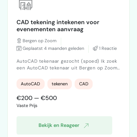
CAD tekening intekenen voor
evenementen aanvraag
Bergen op Zoom
Geplaatst 4 maanden geleden
1 Reactie
AutoCAD tekenaar gezocht (spoed) Ik zoek
een AutoCAD tekenaar uit Bergen op Zoom
of directe omgevingdie een situatietekening
van een evenemententerrein kan uitwerken.
AutoCAD
tekenen
CAD
Schaal 1:1200.Ik wil bij het tekenen aanwezig
zijn zodat we direct aanpassingenkunnen
€200 — €500
doen. Project voor gemeente
Vaste Prijs
Best.Oplevering DWG + PDF. Reacties graag
via DM.
Bekijk en Reageer