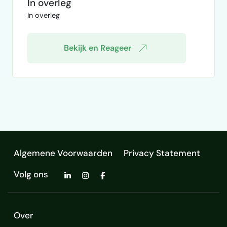
In overleg
de technische tekeningen welke de
In overleg
aannemer kan gebruiken voor de bouw.
Gewenste eindproducten: Plattegronden
(bestaand en nieuw) 1:100 Situatietekening
Bekijk en Reageer
(bes…
Algemene Voorwaarden
Privacy Statement
Volg ons
Over