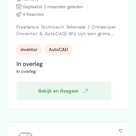
Geplaatst 2 maanden geleden
4 Reacties
Freelance Technisch Tekenaar / Ontwerper
(Inventor & AutoCAD) Wij zijn een grote,
innovatieve industriële bakkerij die de
grenzen van moderne productie verlegt.
inventor
AutoCAD
Voor de verdere ontwikkeling van onze
productielijnen en installaties zoeken wij
In overleg
gedreven freelance tekenaars met een
In overleg
passie voor machinebouw en
procesoptimalisatie.Wie zoeken wij?Wij
zoeken vakmensen die niet alleen
Bekijk en Reageer
uitvoeren, maar oo…