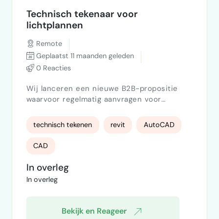
Technisch tekenaar voor
lichtplannen
Remote
Geplaatst 11 maanden geleden
0 Reacties
Wij lanceren een nieuwe B2B-propositie
waarvoor regelmatig aanvragen voor
lichtplannen binnenkomen. We zoeken een
freelancer die technische lichttekeningen
technisch tekenen
revit
AutoCAD
maakt én meedenkt in advies en
lichtberekeningen. Jij vertaalt klantvragen
CAD
naar complete, normconforme
lichtontwerpen. Werkzaamheden Opstellen
In overleg
van technische lichttekeningen Uitvoeren
In overleg
van lichtberekeningen Adviseren Overle…
Bekijk en Reageer