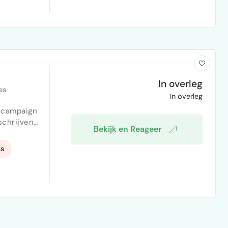
In overleg
es
In overleg
schrijven
Bekijk en Reageer
door
s
vraag