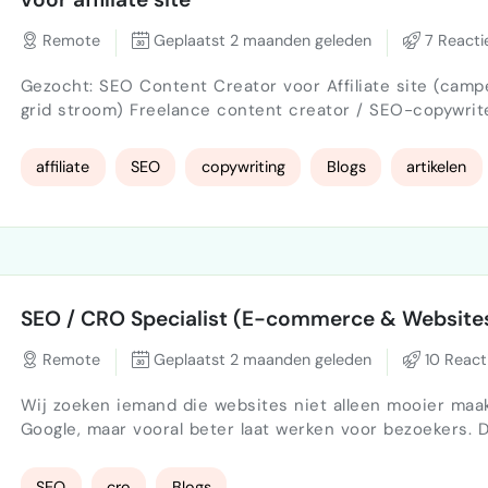
Remote
Geplaatst 2 maanden geleden
7 Reacti
Gezocht: SEO Content Creator voor Affiliate site (campe
grid stroom) Freelance content creator / SEO-copywriter die
kwalitatieve artikelen kan schrijven en bestaande cont
verbeteren. De site richt zich op praktische uitleg over off-grid
affiliate
SEO
copywriting
Blogs
artikelen
stroom voor campers, buscampers, tiny houses en thuis
systemen. Onderwerpen zijn o.a.: LiFePO4 accu’s zonnepanelen
omvormers Vi…
SEO / CRO Specialist (E-commerce & Website
Remote
Geplaatst 2 maanden geleden
10 React
Wij zoeken iemand die websites niet alleen mooier maa
Google, maar vooral beter laat werken voor bezoekers. Dus niet
puur blogs schrijven of “meer zoekwoorden toevoegen”
iemand die kritisch kijkt naar: structuur gebruiksvriendelijkheid
SEO
cro
Blogs