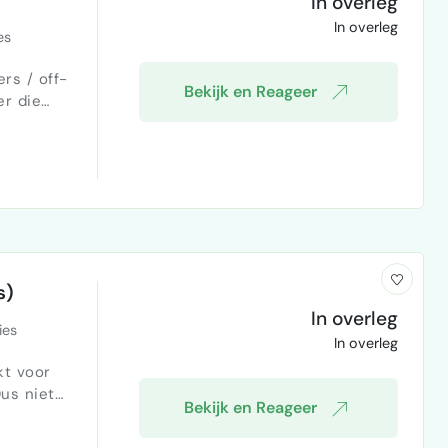
In overleg
In overleg
es
rs / off-
Bekijk en Reageer
ent kan
 off-grid
s)
In overleg
ies
In overleg
kt voor
Bekijk en Reageer
, maar