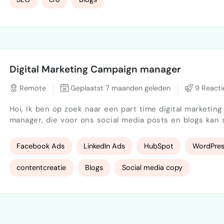
conversie landingspagina’s productpagina’s zoekintentie call-to-
actions scanbaarheid vertrouwen op een website Je gaat werken
aa…
Digital Marketing Campaign manager
Remote
Geplaatst 7 maanden geleden
9 Reacti
Hoi, Ik ben op zoek naar een part time digital marketing campaign
manager, die voor ons social media posts en blogs kan 
gericht op huisartsen, zorggroepen en beleidsmakers. We
verkopen in Nederland een online triage oplossing die 
Facebook Ads
LinkedIn Ads
HubSpot
WordPres
patienten gebruikt kan worden om sneller met hun zorg
geholpen te worden. We gebruiken Linkedin, Facebook en onze
contentcreatie
Blogs
Social media copy
website (Wordpress) en hebben H…
Email Automation