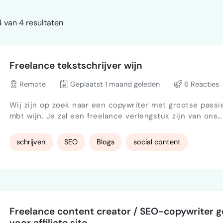
 van 4 resultaten
Freelance tekstschrijver wijn
Remote
Geplaatst 1 maand geleden
6 Reacties
Wij zijn op zoek naar een copywriter met grootse passi
mbt wijn. Je zal een freelance verlengstuk zijn van ons
communicatiebureau. Met als gezamenlijke doelstelling:
wijnhandel écht sterk op de kaart zetten.
schrijven
SEO
Blogs
social content
Freelance content creator / SEO-copywriter 
voor affiliate site