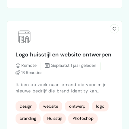
Logo huisstijl en website ontwerpen
Remote
Geplaatst 1 jaar geleden
13 Reacties
Ik ben op zoek naar iemand die voor mijn
nieuwe bedrijf die brand identity kan
vormgeven. Ik heb een logo huisstijl en
website nodig en wat social Visuals om te
Design
website
ontwerp
logo
beginnen. Op dit momen begint mijn VA
eenmanszaak steeds beter te lopen en wil
branding
Huisstijl
Photoshop
ik gaan uitbreiden. Hiervoor heb ik wel een