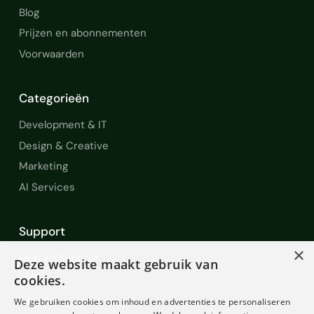
Blog
Prijzen en abonnementen
Voorwaarden
Categorieën
Development & IT
Design & Creative
Marketing
AI Services
Support
×
Help en Support
Deze website maakt gebruik van
FAQ
cookies.
Contact
We gebruiken cookies om inhoud en advertenties te personaliseren