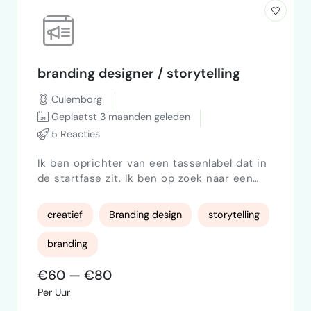
branding designer / storytelling
Culemborg
Geplaatst 3 maanden geleden
5 Reacties
Ik ben oprichter van een tassenlabel dat in
de startfase zit. Ik ben op zoek naar een
brandingsbureau dat verder kijkt dan
esthetiek. Onze merk wordt gebouwd als
creatief
Branding design
storytelling
een merk dat bewust tegen de stroom
ingaat. Gericht op kracht, geloof en
branding
waardigheid, niet op trends of
massaproductie. Ik zoek een partner die dit
€60 — €80
niet alleen visueel kan vertalen, maar
Per Uur
strategisch kan verdiepen en versterken.