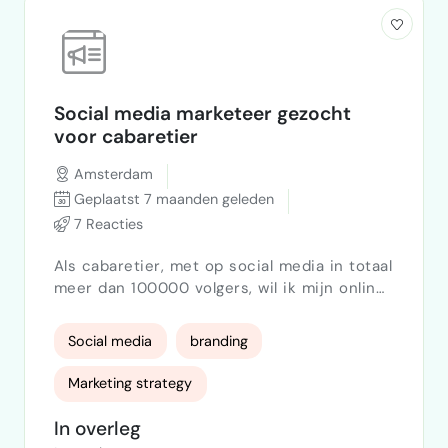
Social media marketeer gezocht
voor cabaretier
Amsterdam
Geplaatst 7 maanden geleden
7 Reacties
Als cabaretier, met op social media in totaal
meer dan 100000 volgers, wil ik mijn online
bereik vergroten, met als doel een hogere
kaartverkoop van mijn theatershows. Ik heb
Social media
branding
veel succes met online imitaties van tv-
programma's zoals B&B vol Liefde. Maar ik
Marketing strategy
vind het lastig om meer variatie in mijn
posts aan te brengen, om zo meer andere
In overleg
kanten van mezelf te laten zien. Ik zoek