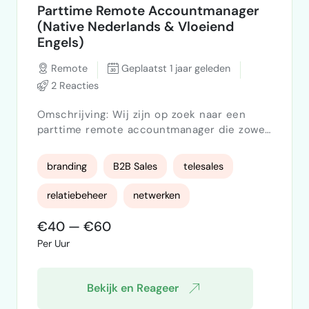
Parttime Remote Accountmanager
(Native Nederlands & Vloeiend
Engels)
Remote
Geplaatst 1 jaar geleden
2 Reacties
Omschrijving: Wij zijn op zoek naar een
parttime remote accountmanager die zowel
bestaande klantrelaties beheert als actief
nieuwe leads opvolgt. Je bent het eerste
branding
B2B Sales
telesales
aanspreekpunt voor onze B2B-klanten in de
branche voor promotionele producten en
relatiebeheer
netwerken
merkartikelen. Jij adviseert klanten over
creatieve en kostenefficiënte oplossingen,
€40 — €60
zet leads om in langdurige samenwerkingen
Per Uur
en zorgt voor een profe…
Bekijk en Reageer