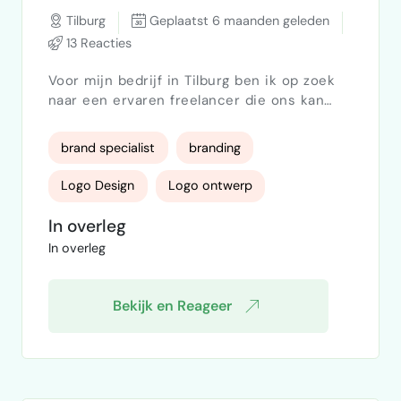
Tilburg
Geplaatst 6 maanden geleden
13 Reacties
Voor mijn bedrijf in Tilburg ben ik op zoek
naar een ervaren freelancer die ons kan
helpen bij het opnieuw positioneren en –
waar nodig – ontwikkelen van onze merken
brand specialist
branding
en logo’s. Wij zijn een 45 jaar bestaand
familiebedrijf dat zich bezighoudt met de
Logo Design
Logo ontwerp
ontwikkeling, import en distributie van
sportartikelen, speelgoed en traditionele
In overleg
Merkstrategie
merkstrateeg
spellen. Wij voeren momenteel meerdere
In overleg
merken. Binnen deze …
merkidentiteit
Bekijk en Reageer