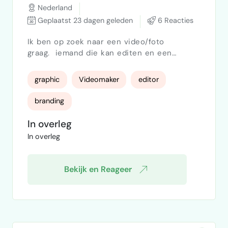
Nederland
Geplaatst 23 dagen geleden
6 Reacties
Ik ben op zoek naar een video/foto
graag. iemand die kan editen en een
graphish designer. Op zoek naar een lange
termijn samenwerking. We steven er naar
graphic
Videomaker
editor
om kwaliteit te leveren. dus het liefst een
ervaren/proffesional Wij zijn opzoek naar
branding
een vintage/retro style. behulp van ai voor
de puntje op de I is prima! Maar streven
In overleg
naar naar een levendige en creatieve
In overleg
uitstraling en niet enk…
Bekijk en Reageer