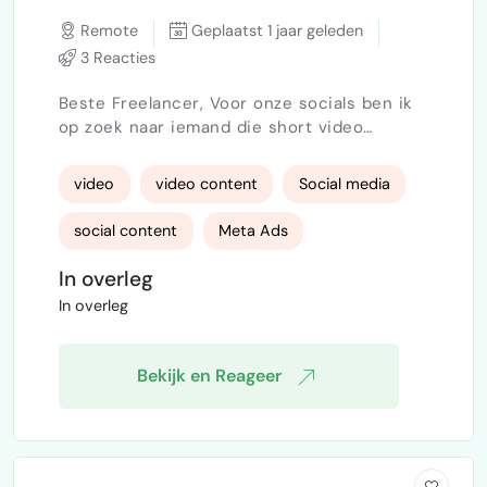
Remote
Geplaatst 1 jaar geleden
3 Reacties
Beste Freelancer, Voor onze socials ben ik
op zoek naar iemand die short video
content kan maken voor LinkedIn (iggend),
Meta en TikTok (Staand). Ik ontvang graag
video
video content
Social media
reacties inclusief eerder werk, portfolio en
prijzen per uur of per filmpje. Ik ben op
social content
Meta Ads
zoek naar een allrounder die ook bijv. met
drone kan filmen, stop-motion, timelapse of
In overleg
Facebook Marketing
instagram content
POV video's kan maken. Het gaat om een
In overleg
doorlopende opdracht.…
Instagram
editen
tiktok
Bekijk en Reageer