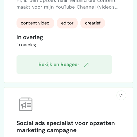
Hi, Ik ben opzoek naar iemand die content
maakt voor mijn YouTube Channel (video's
maken, editor enzovoort). Mijn YouTube
Channel heeft 1700 abonnees en bevat
content video
editor
creatief
video's over travelling, luxe hotels, top 10
video's bestemmingen. Als het u
In overleg
interesseert graag seintje. Er zit veel
In overleg
potentieel in mijn kanaal. Heb graag hulp
nodig hierbij.
Bekijk en Reageer
Social ads specialist voor opzetten
marketing campagne