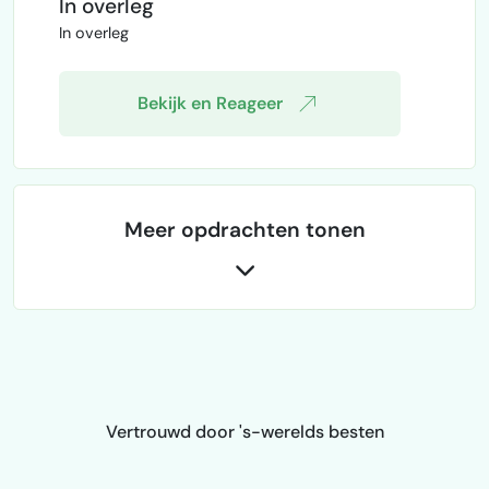
In overleg
doelgroeponderzoek. Het bedrijf wil een
In overleg
nieuwe doelgroep aanboren. De huidige
doelgroep en bedrijfsinformatie zal ik
aanleveren. De opdracht bestaat uit:
Bekijk en Reageer
Analyse van de huidige situatie Onderzoek
naar potentiële nieuwe doel…
Meer opdrachten tonen
Vertrouwd door 's-werelds besten