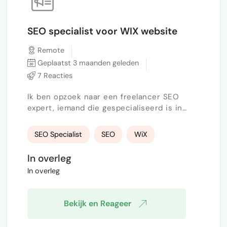
SEO specialist voor WIX website
Remote
Geplaatst 3 maanden geleden
7 Reacties
Ik ben opzoek naar een freelancer SEO
expert, iemand die gespecialiseerd is in
SEO en mij kan helpen mijn website juist in
te stellen, om zo een goede organische
SEO Specialist
SEO
WiX
positie op Google te krijgen. Ik heb een
webshop in antieke spiegels, gebouwd met
In overleg
WIX. Ik heb de basis zelf kunnen doen.
In overleg
Echter heb ik wat hulp nodig bij het meer
technische gedeelte en het daadwerkelijk
krijgen van een goede positie op…
Bekijk en Reageer