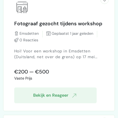
Fotograaf gezocht tijdens workshop
Emsdetten
Geplaatst 1 jaar geleden
0 Reacties
Hoi! Voor een workshop in Emsdetten
(Duitsland, net over de grens) op 17 mei
ben ik op zoek naar een fotograaf die wat
foto's en eventueel video's zou willen maken
€200 — €500
tijdens de workshop (±1.5 uur). Onze
Vaste Prijs
huidige fotograaf is helaas niet beschikbaar,
vandaar dat wij vrij kortdag nog iemand
zoeken. Ons budget is helaas beperkt (±
Bekijk en Reageer
€250). Ik hoor het graag!