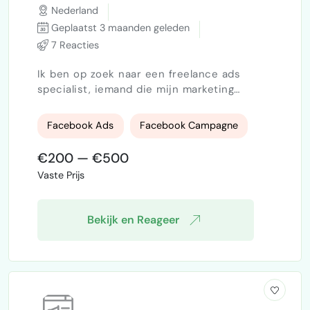
Nederland
Geplaatst 3 maanden geleden
7 Reacties
Ik ben op zoek naar een freelance ads
specialist, iemand die mijn marketing
campagne klaar kan zetten en Meta Ads kan
beheren. Het budget is niet erg hoog, maar
Facebook Ads
Facebook Campagne
het kan later hoger worden en het is een
doorlopende opdracht.Ben je de freelancer
€200 — €500
die mij kan helpen?
Vaste Prijs
Bekijk en Reageer