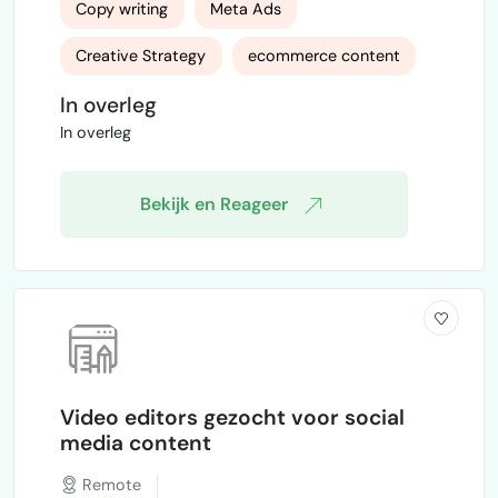
Copy writing
Meta Ads
creatieve vrijheid. Over ons Wij maken
video ads voor e-commerce merken in
Creative Strategy
ecommerce content
Nederland. Het doel: #1 video ad agency
worden. Daarvoor zoeken we nog een
In overleg
Creative Strategist. Taken Maandelijks voor
In overleg
3 tot 8 e-com merken: De Kick-O…
Bekijk en Reageer
Video editors gezocht voor social
media content
Remote