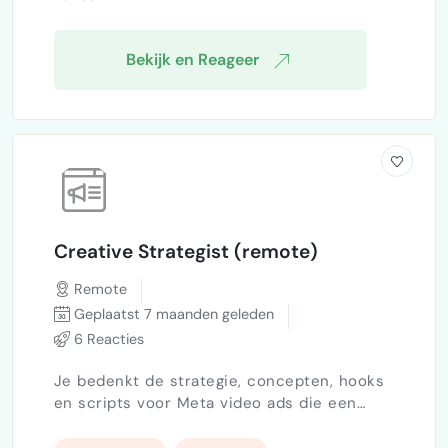
bezorging vertraagd is. Ik heb zelf geen
verstand van de technische achtergrond,
maar op basis van een probleema…
Bekijk en Reageer
Creative Strategist (remote)
Remote
Geplaatst 7 maanden geleden
6 Reacties
Je bedenkt de strategie, concepten, hooks
en scripts voor Meta video ads die een
hoge ROAS opleveren voor DTC merken. Je
werkt per project, volledig remote, met veel