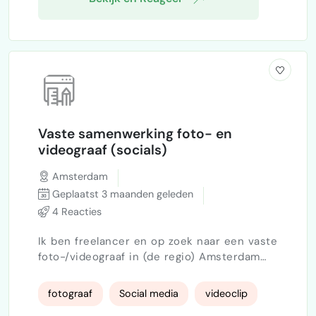
Vaste samenwerking foto- en
videograaf (socials)
Amsterdam
Geplaatst 3 maanden geleden
4 Reacties
Ik ben freelancer en op zoek naar een vaste
foto-/videograaf in (de regio) Amsterdam
die af en toe voor mijn klanten events kan
vastleggen. De content is voornamelijk
fotograaf
Social media
videoclip
bedoeld voor social media: spontane foto’s