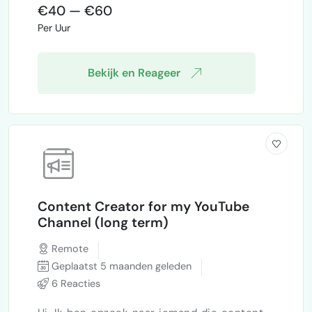
en eventueel korte video-opnames. Het
€40 — €60
gaat meestal om korte opdrachten van één
Per Uur
tot twee uur. Ik ben werkzaam als grafisch
ontwerper en content marketeer en beheer
verschillende soci…
Bekijk en Reageer
Content Creator for my YouTube
Channel (long term)
Remote
Geplaatst 5 maanden geleden
6 Reacties