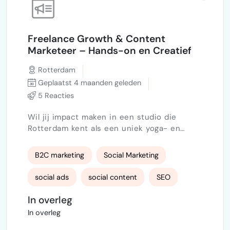
Freelance Growth & Content
Marketeer – Hands-on en Creatief
Rotterdam
Geplaatst 4 maanden geleden
5 Reacties
Wil jij impact maken in een studio die
Rotterdam kent als een uniek yoga- en
movementconcept ? Wij zoeken een
ervaringrijke, hands-on marketeer die direct
B2C marketing
Social Marketing
aan de slag gaat om ons vaste
klantenbestand uit te breiden . Events,
social ads
social content
SEO
workshops en teacher trainings zijn er voor
de beleving, maar het hoofddoel is: meer
In overleg
Google Ads
abonnementen en duurzame groei . Wat je
In overleg
doet: Optimaliseren van Instagram, Facebo…