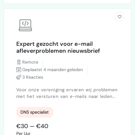
Expert gezocht voor e-mail
afleverproblemen nieuwsbrief
Remote
Geplaatst 4 maanden geleden
3 Reacties
Voor onze vereniging ervaren wij problemen
met het versturen van e-mails naar leden
met een Ziggo- of Casema-adres. Wanneer
wij vanuit onze vereneging een mail
DNS specialist
versturen (bijv. een nieuwsbrief of update),
krijgen wij van ongeveer 20 leden een
€30 — €40
foutmelding in onze eigen spam-box dat de
Per Uur