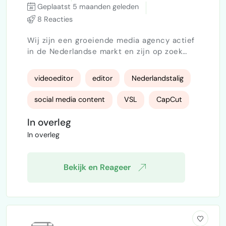
Geplaatst 5 maanden geleden
8 Reacties
Wij zijn een groeiende media agency actief
in de Nederlandse markt en zijn op zoek
naar een gemotiveerde video editor voor
social media content. Wat moet je doen?
videoeditor
editor
Nederlandstalig
Bewerken van short-form video’s (Reels /
TikTok / YouTube Shorts) Snelle cuts &
social media content
VSL
CapCut
sterke pacing Ondertiteling en captions
toevoegen Basis motion graphics / effecten
In overleg
Adobe
Da vinci
Eventuele feedback verwerken na interne
In overleg
quality contro…
Bekijk en Reageer