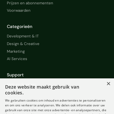
Prijzen en abonnementen
Voorwaarden
Categorieën
Development & IT
Design & Creative
Marketing
AI Services
Support
×
Help en Support
Deze website maakt gebruik van
FAQ
cookies.
Contact
We gebruiken cookies om inhoud en advertenties te personaliseren
en om ons verkeer te analyseren. We delen ook informatie over uw
Diensten
gebruik van onze site met onze advertentie- en analysepartners, die