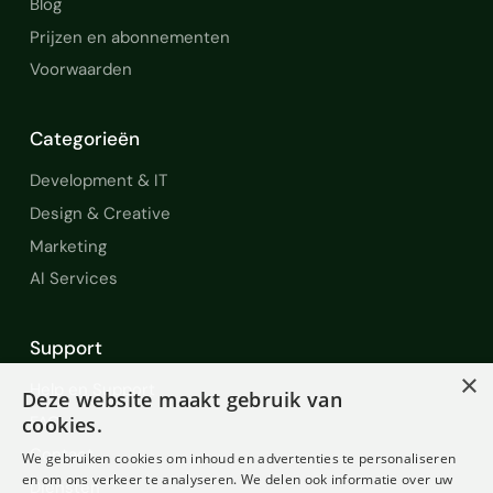
Blog
Prijzen en abonnementen
Voorwaarden
Categorieën
Development & IT
Design & Creative
Marketing
AI Services
Support
×
Help en Support
Deze website maakt gebruik van
FAQ
cookies.
Contact
We gebruiken cookies om inhoud en advertenties te personaliseren
en om ons verkeer te analyseren. We delen ook informatie over uw
Diensten