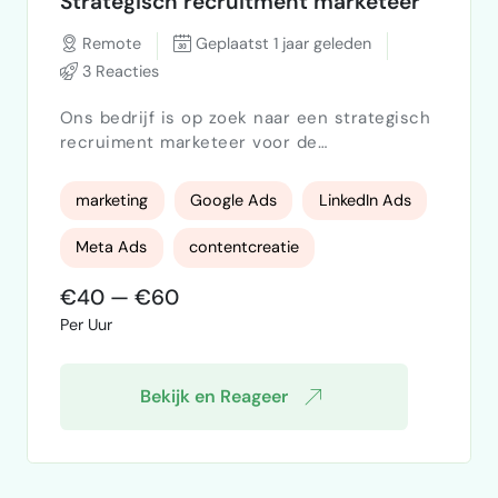
Strategisch recruitment marketeer
Remote
Geplaatst 1 jaar geleden
3 Reacties
Ons bedrijf is op zoek naar een strategisch
recruiment marketeer voor de
doorontwikkeling van één van de divisies.
Voorkeur gaat uit naar iemand die
marketing
Google Ads
LinkedIn Ads
schaalbaar is naar behoefte van onze
eindklant. In eerste instantie gaat het om
Meta Ads
contentcreatie
het uitvoeren van job / recruitment
marketing activiteiten om vervolgens mee
€40 — €60
Visualcreatie
Recruitment marketing
te denken over de strategie hoe we verder
Per Uur
kunnen groeien. Dit brengt onder andere
Job Marketing
Strategie
uitvoere…
Bekijk en Reageer